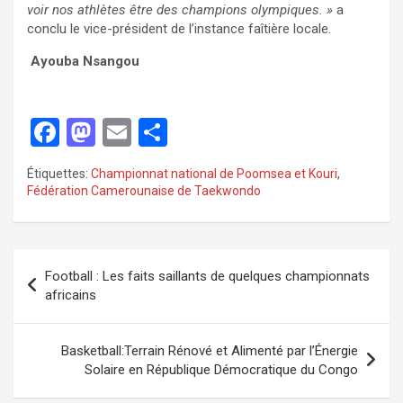
voir nos athlètes être des champions olympiques. »
a
conclu le vice-président de l’instance faîtière locale.
Ayouba Nsangou
F
M
E
P
a
a
m
ar
Étiquettes:
Championnat national de Poomsea et Kouri
,
ce
st
ail
ta
Fédération Camerounaise de Taekwondo
b
o
g
o
d
er
o
o
Football : Les faits saillants de quelques championnats
africains
k
n
Basketball:Terrain Rénové et Alimenté par l’Énergie
Solaire en République Démocratique du Congo