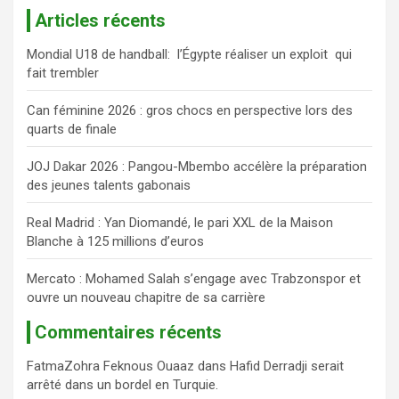
c
Articles récents
h
e
Mondial U18 de handball: l’Égypte réaliser un exploit qui
r
fait trembler
c
h
Can féminine 2026 : gros chocs en perspective lors des
e
quarts de finale
r
JOJ Dakar 2026 : Pangou-Mbembo accélère la préparation
des jeunes talents gabonais
Real Madrid : Yan Diomandé, le pari XXL de la Maison
Blanche à 125 millions d’euros
Mercato : Mohamed Salah s’engage avec Trabzonspor et
ouvre un nouveau chapitre de sa carrière
Commentaires récents
FatmaZohra Feknous Ouaaz
dans
Hafid Derradji serait
arrêté dans un bordel en Turquie.