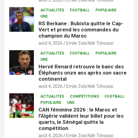
août 5, 2026
Emile Zola Ndé Tchoussi
ACTUALITÉS
FOOTBALL
POPULAIRE
UNE
RS Berkane : Bubista quitte le Cap-
Vert et prend les commandes du
champion du Maroc
août 4, 2026
Emile Zola Ndé Tchoussi
ACTUALITÉS
FOOTBALL
POPULAIRE
UNE
Hervé Renard retrouve le banc des
Éléphants onze ans après son sacre
continental
août 4, 2026
Emile Zola Ndé Tchoussi
ACTUALITÉS
COMPÉTITIONS
FOOTBALL
POPULAIRE
UNE
CAN féminine 2026 : le Maroc et
l’Algérie valident leur billet pour les
quarts, le Sénégal quitte la
compétition
août 4, 2026
Emile Zola Ndé Tchoussi