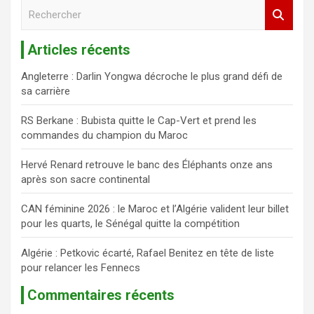
R
e
c
Articles récents
h
e
Angleterre : Darlin Yongwa décroche le plus grand défi de
r
sa carrière
c
h
RS Berkane : Bubista quitte le Cap-Vert et prend les
e
commandes du champion du Maroc
r
Hervé Renard retrouve le banc des Éléphants onze ans
après son sacre continental
CAN féminine 2026 : le Maroc et l’Algérie valident leur billet
pour les quarts, le Sénégal quitte la compétition
Algérie : Petkovic écarté, Rafael Benitez en tête de liste
pour relancer les Fennecs
Commentaires récents