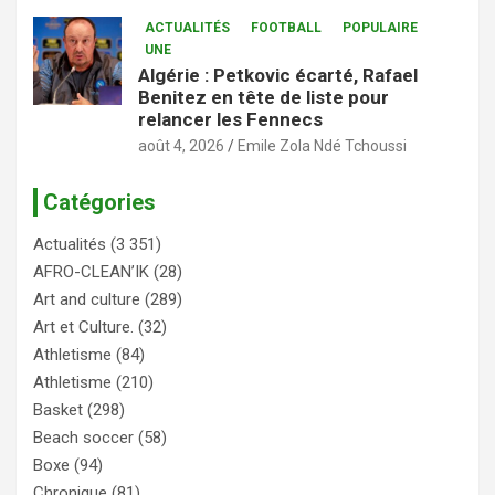
ACTUALITÉS
FOOTBALL
POPULAIRE
UNE
Algérie : Petkovic écarté, Rafael
Benitez en tête de liste pour
relancer les Fennecs
août 4, 2026
Emile Zola Ndé Tchoussi
Catégories
Actualités
(3 351)
AFRO-CLEAN’IK
(28)
Art and culture
(289)
Art et Culture.
(32)
Athletisme
(84)
Athletisme
(210)
Basket
(298)
Beach soccer
(58)
Boxe
(94)
Chronique
(81)