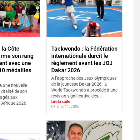
 la Côte
Taekwondo : la Fédération
firme son rang
internationale durcit le
nent avec une
règlement avant les JOJ
10 médailles
Dakar 2026
À l’approche des Jeux olympiques
de la jeunesse Dakar 2026, la
 a une nouvelle
World Taekwondo a procédé à une
vitalité de son
révision significative des...
agés aux
Lire la suite
’Afrique 2026
mai 11, 2026