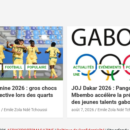
FOOTBALL
POPULAIRE
ACTUALITÉS
EVÉNEMENTS
P
UNE
nine 2026 : gros chocs
JOJ Dakar 2026 : Pang
ective lors des quarts
Mbembo accélère la pr
des jeunes talents gab
6
Emile Zola Ndé Tchoussi
août 7, 2026
Emile Zola Ndé Tc