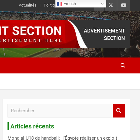
French
Actualités
Politique de Confidentialité
R
e
c
Articles récents
h
e
Mondial U18 de handball: l’Égypte réaliser un exploit
r