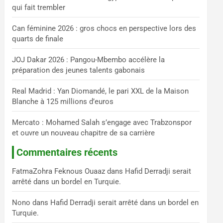
qui fait trembler
c
h
Can féminine 2026 : gros chocs en perspective lors des
e
quarts de finale
r
JOJ Dakar 2026 : Pangou-Mbembo accélère la
préparation des jeunes talents gabonais
Real Madrid : Yan Diomandé, le pari XXL de la Maison
Blanche à 125 millions d’euros
Mercato : Mohamed Salah s’engage avec Trabzonspor
et ouvre un nouveau chapitre de sa carrière
Commentaires récents
FatmaZohra Feknous Ouaaz
dans
Hafid Derradji serait
arrêté dans un bordel en Turquie.
Nono
dans
Hafid Derradji serait arrêté dans un bordel en
Turquie.