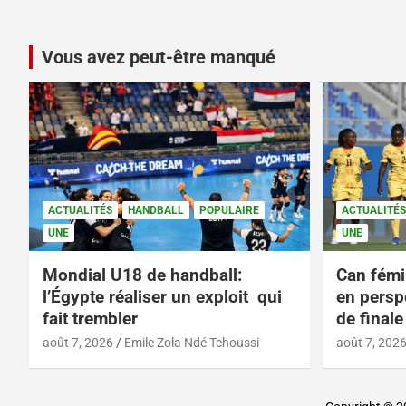
Vous avez peut-être manqué
ACTUALITÉS
HANDBALL
POPULAIRE
ACTUALITÉS
UNE
UNE
Mondial U18 de handball:
Can fémi
l’Égypte réaliser un exploit qui
en persp
fait trembler
de finale
août 7, 2026
Emile Zola Ndé Tchoussi
août 7, 202