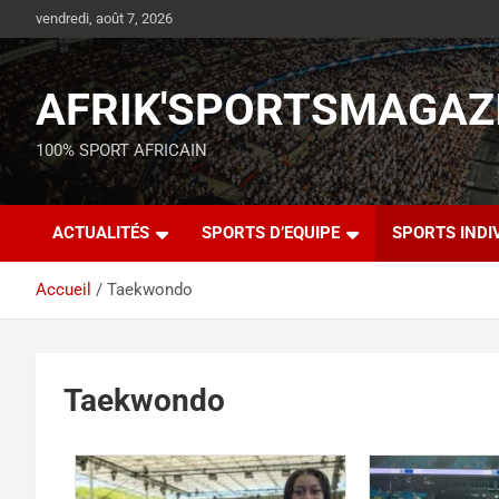
vendredi, août 7, 2026
AFRIK'SPORTSMAGAZ
100% SPORT AFRICAIN
ACTUALITÉS
SPORTS D’EQUIPE
SPORTS INDI
Accueil
Taekwondo
Taekwondo