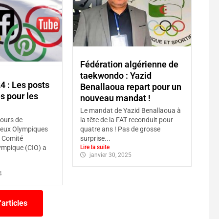
Fédération algérienne de
taekwondo : Yazid
4 : Les posts
Benallaoua repart pour un
és pour les
nouveau mandat !
Le mandat de Yazid Benallaoua à
jours de
la tête de la FAT reconduit pour
 Jeux Olympiques
quatre ans ! Pas de grosse
e Comité
surprise...
lympique (CIO) a
Lire la suite
janvier 30, 2025
4
'articles