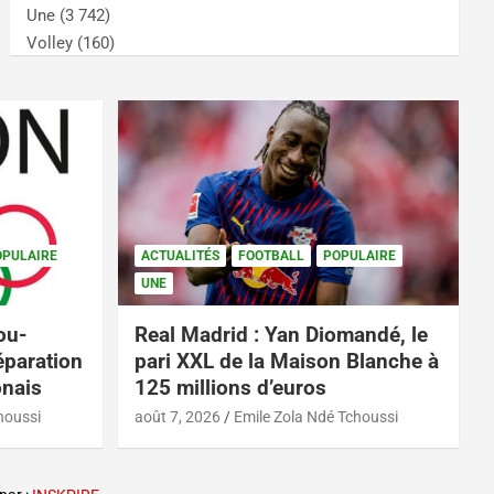
Une
(3 742)
Volley
(160)
OPULAIRE
ACTUALITÉS
FOOTBALL
POPULAIRE
UNE
ou-
Real Madrid : Yan Diomandé, le
éparation
pari XXL de la Maison Blanche à
onais
125 millions d’euros
houssi
août 7, 2026
Emile Zola Ndé Tchoussi