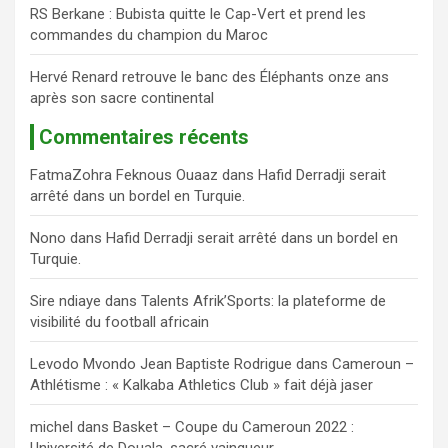
RS Berkane : Bubista quitte le Cap-Vert et prend les
commandes du champion du Maroc
Hervé Renard retrouve le banc des Éléphants onze ans
après son sacre continental
Commentaires récents
FatmaZohra Feknous Ouaaz
dans
Hafid Derradji serait
arrêté dans un bordel en Turquie.
Nono
dans
Hafid Derradji serait arrêté dans un bordel en
Turquie.
Sire ndiaye
dans
Talents Afrik’Sports: la plateforme de
visibilité du football africain
Levodo Mvondo Jean Baptiste Rodrigue
dans
Cameroun –
Athlétisme : « Kalkaba Athletics Club » fait déjà jaser
michel
dans
Basket – Coupe du Cameroun 2022 :
Université de Douala, sacré vainqueur