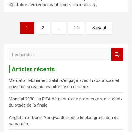
d’octobre dernier pendant lequel, il a inscrit 5…
1
2
…
14
Suivant
R
e
c
Articles récents
h
e
Mercato : Mohamed Salah s’engage avec Trabzonspor et
r
ouvre un nouveau chapitre de sa carrière
c
h
Mondial 2030 : la FIFA dément toute promesse sur le choix
e
du stade de la finale
r
Angleterre : Darlin Yongwa décroche le plus grand défi de
sa carrière