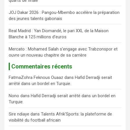
quarts de finale
r
JOJ Dakar 2026 : Pangou-Mbembo accélère la préparation
des jeunes talents gabonais
Real Madrid : Yan Diomandé, le pari XXL de la Maison
Blanche à 125 millions d’euros
Mercato : Mohamed Salah s’engage avec Trabzonspor et
ouvre un nouveau chapitre de sa carrière
Commentaires récents
FatmaZohra Feknous Ouaaz
dans
Hafid Derradji serait
arrêté dans un bordel en Turquie.
Nono
dans
Hafid Derradji serait arrêté dans un bordel en
Turquie.
Sire ndiaye
dans
Talents Afrik’Sports: la plateforme de
visibilité du football africain