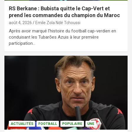
RS Berkane : Bubista quitte le Cap-Vert et
prend les commandes du champion du Maroc
août 4, 2026
Emile Zola Ndé Tchoussi
Après avoir marqué l’histoire du football cap-verdien en
conduisant les Tubarões Azuis à leur première
participation…
ACTUALITÉS
FOOTBALL
POPULAIRE
UNE