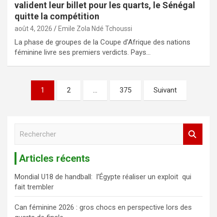
valident leur billet pour les quarts, le Sénégal
quitte la compétition
août 4, 2026
Emile Zola Ndé Tchoussi
La phase de groupes de la Coupe d’Afrique des nations
féminine livre ses premiers verdicts. Pays…
1
2
…
375
Suivant
R
e
c
Articles récents
h
e
Mondial U18 de handball: l’Égypte réaliser un exploit qui
r
fait trembler
c
h
Can féminine 2026 : gros chocs en perspective lors des
e