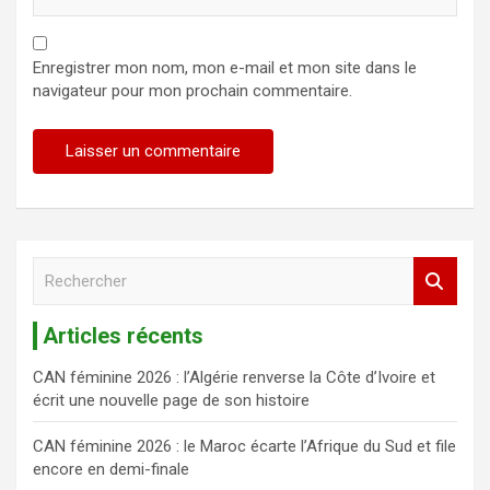
Enregistrer mon nom, mon e-mail et mon site dans le
navigateur pour mon prochain commentaire.
R
e
c
Articles récents
h
e
CAN féminine 2026 : l’Algérie renverse la Côte d’Ivoire et
r
écrit une nouvelle page de son histoire
c
h
CAN féminine 2026 : le Maroc écarte l’Afrique du Sud et file
e
encore en demi-finale
r