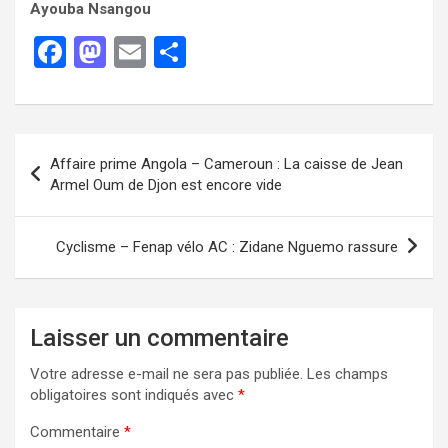
Ayouba Nsangou
F
M
E
P
a
a
m
ar
ce
st
ail
ta
b
o
g
Affaire prime Angola – Cameroun : La caisse de Jean
o
d
er
Armel Oum de Djon est encore vide
o
o
k
n
Cyclisme – Fenap vélo AC : Zidane Nguemo rassure
Laisser un commentaire
Votre adresse e-mail ne sera pas publiée.
Les champs
obligatoires sont indiqués avec
*
Commentaire
*