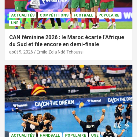
ACTUALITÉS
COMPÉTITIONS
FOOTBALL
POPULAIRE
UNE
CAN féminine 2026 : le Maroc écarte l’Afrique
du Sud et file encore en demi-finale
août 9, 2026
Emile Zola Ndé Tchoussi
ACTUALITÉS
HANDBALL
POPULAIRE
UNE