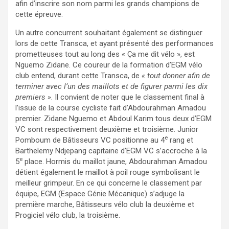
afin d’inscrire son nom parmi les grands champions de
cette épreuve.
Un autre concurrent souhaitant également se distinguer
lors de cette Transca, et ayant présenté des performances
prometteuses tout au long des « Ça me dit vélo », est
Nguemo Zidane. Ce coureur de la formation d’EGM vélo
club entend, durant cette Transca, de
« tout donner afin de
terminer avec l’un des maillots et de figurer parmi les dix
premiers »
. Il convient de noter que le classement final à
l’issue de la course cycliste fait d’Abdourahman Amadou
premier. Zidane Nguemo et Abdoul Karim tous deux d’EGM
VC sont respectivement deuxième et troisième. Junior
e
Pomboum de Bâtisseurs VC positionne au 4
rang et
Barthelemy Ndjepang capitaine d’EGM VC s’accroche à la
e
5
place. Hormis du maillot jaune, Abdourahman Amadou
détient également le maillot à poil rouge symbolisant le
meilleur grimpeur. En ce qui concerne le classement par
équipe, EGM (Espace Génie Mécanique) s’adjuge la
première marche, Bâtisseurs vélo club la deuxième et
Progiciel vélo club, la troisième.