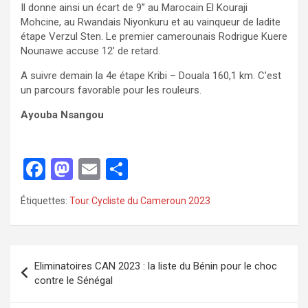
Il donne ainsi un écart de 9’’ au Marocain El Kouraji
Mohcine, au Rwandais Niyonkuru et au vainqueur de ladite
étape Verzul Sten. Le premier camerounais Rodrigue Kuere
Nounawe accuse 12’ de retard.
A suivre demain la 4
e
étape Kribi – Douala 160,1 km. C’est
un parcours favorable pour les rouleurs.
Ayouba Nsangou
F
M
E
P
a
a
m
ar
Étiquettes:
Tour Cycliste du Cameroun 2023
ce
st
ail
ta
b
o
g
o
d
er
Eliminatoires CAN 2023 : la liste du Bénin pour le choc
o
o
contre le Sénégal
k
n