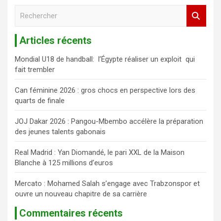
R
e
c
Articles récents
h
e
Mondial U18 de handball: l’Égypte réaliser un exploit qui
r
fait trembler
c
h
Can féminine 2026 : gros chocs en perspective lors des
e
quarts de finale
r
JOJ Dakar 2026 : Pangou-Mbembo accélère la préparation
des jeunes talents gabonais
Real Madrid : Yan Diomandé, le pari XXL de la Maison
Blanche à 125 millions d’euros
Mercato : Mohamed Salah s’engage avec Trabzonspor et
ouvre un nouveau chapitre de sa carrière
Commentaires récents