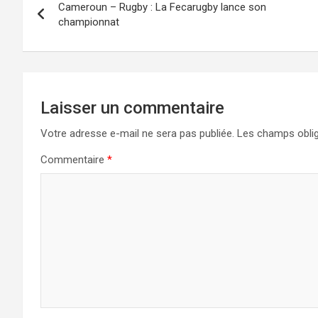
o
o
Cameroun – Rugby : La Fecarugby lance son
championnat
k
n
Laisser un commentaire
Votre adresse e-mail ne sera pas publiée.
Les champs oblig
Commentaire
*