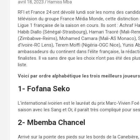
avril 18, 2023
Hamiss Mba
RFI et France 24 ont dévoilé lundi soir les noms des candida
télévision du groupe France Média Monde, cette distinction 
Ligue 1 française de la saison en cours. Ils sont : Achra
Habib Diallo (Sénégal-Strasbourg), Hamari Traoré (Mali-Re
(Zimbabwe-Reims), Mohamed Camara (Mali-AS Monaco), Sa
d’Ivoire-RC Lens), Terem Moffi (Nigéria-OGC Nice), Yunis A
ambassadeurs du continent dans l’élite française, la rédacti
finalistes. Il va sans dire que les choix n’ont pas été des p
liste.
Voici par ordre alphabétique les trois meilleurs joueurs 
1- Fofana Seko
L’international ivoirien est le lauréat du prix Marc-Vivien Fo
saison avec les Sang et Or, il paraît très compliqué pour s
2- Mbemba Chancel
Arrivé sur la pointe des pieds sur les bords de la Canebière