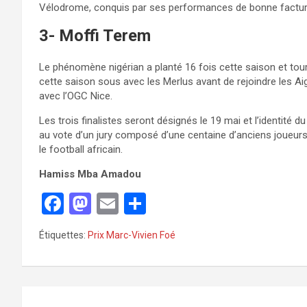
Vélodrome, conquis par ses performances de bonne facture
3- Moffi Terem
Le phénomène nigérian a planté 16 fois cette saison et t
cette saison sous avec les Merlus avant de rejoindre les Aig
avec l’OGC Nice.
Les trois finalistes seront désignés le 19 mai et l’identité 
au vote d’un jury composé d’une centaine d’anciens joueurs et
le football africain.
Hamiss Mba Amadou
F
M
E
P
a
a
m
ar
Étiquettes:
Prix Marc-Vivien Foé
ce
st
ail
ta
b
o
g
o
d
er