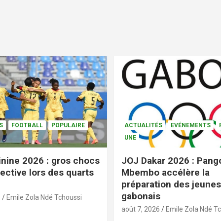
S
FOOTBALL
POPULAIRE
ACTUALITÉS
EVÉNEMENTS
UNE
nine 2026 : gros chocs
JOJ Dakar 2026 : Pang
ective lors des quarts
Mbembo accélère la
préparation des jeunes
gabonais
6
Emile Zola Ndé Tchoussi
août 7, 2026
Emile Zola Ndé T