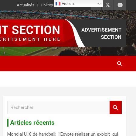
French
Actualités
Politique de Confidentialité
R
e
c
Articles récents
h
e
Mondial U18 de handball: l’Égypte réaliser un exploit qui
r