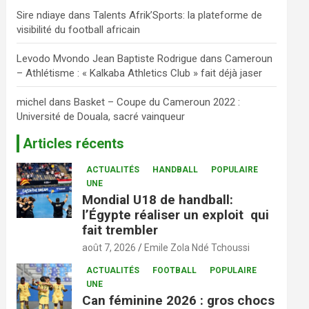
Sire ndiaye
dans
Talents Afrik’Sports: la plateforme de
visibilité du football africain
Levodo Mvondo Jean Baptiste Rodrigue
dans
Cameroun
– Athlétisme : « Kalkaba Athletics Club » fait déjà jaser
michel
dans
Basket – Coupe du Cameroun 2022 :
Université de Douala, sacré vainqueur
Articles récents
ACTUALITÉS
HANDBALL
POPULAIRE
UNE
Mondial U18 de handball:
l’Égypte réaliser un exploit qui
fait trembler
août 7, 2026
Emile Zola Ndé Tchoussi
ACTUALITÉS
FOOTBALL
POPULAIRE
UNE
Can féminine 2026 : gros chocs