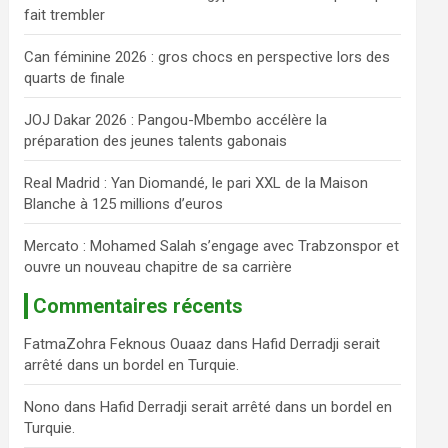
fait trembler
c
h
Can féminine 2026 : gros chocs en perspective lors des
e
quarts de finale
r
JOJ Dakar 2026 : Pangou-Mbembo accélère la
préparation des jeunes talents gabonais
Real Madrid : Yan Diomandé, le pari XXL de la Maison
Blanche à 125 millions d’euros
Mercato : Mohamed Salah s’engage avec Trabzonspor et
ouvre un nouveau chapitre de sa carrière
Commentaires récents
FatmaZohra Feknous Ouaaz
dans
Hafid Derradji serait
arrêté dans un bordel en Turquie.
Nono
dans
Hafid Derradji serait arrêté dans un bordel en
Turquie.