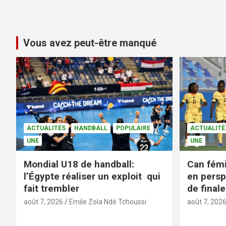
Vous avez peut-être manqué
ACTUALITÉS
HANDBALL
POPULAIRE
ACTUALITÉ
UNE
UNE
Mondial U18 de handball:
Can fémi
l’Égypte réaliser un exploit qui
en persp
fait trembler
de finale
août 7, 2026
Emile Zola Ndé Tchoussi
août 7, 202