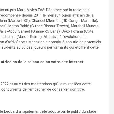
ts au prix Marc-Vivien Foé. Décernée par la radio et la
récompense depuis 2011 le meilleur joueur africain de la
f Hakimi (Maroc-PSG), Chancel Mbemba (RD Congo-Marseille),
nnes), Mama Baldé (Guinée Bissau-Troyes), Marshall Munetsi
lis-Abdul Samed (Ghana-RC Lens), Seko Fofana (Côte
bdelhamid (Maroc-Reims). Attentive à l’évolution des
on d’Afrik’Sports Magazine a constitué son trio de potentiels
lus évidents au vu des joueurs performants qui étoffent cette
africains de la saison selon votre site internet:
é 2022 et au vu des masterclass qu’il a multipliées cette
es concurrents de l’empêcher de conserver son titre.
, le Léopard a rapidement été adopté par le public du stade