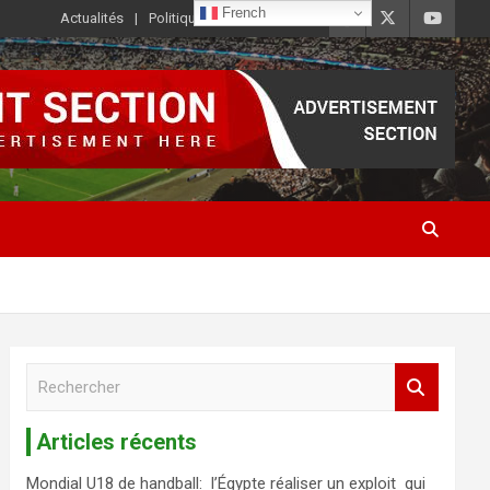
French
Actualités
Politique de Confidentialité
R
e
c
Articles récents
h
e
Mondial U18 de handball: l’Égypte réaliser un exploit qui
r