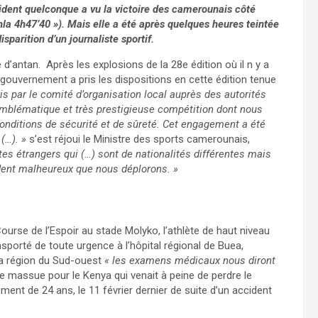
cident quelconque a vu la victoire des camerounais côté
a 4h47’40 »). Mais elle a été après quelques heures teintée
sparition d’un journaliste sportif.
 d’antan. Après les explosions de la 28
e
édition où il n y a
ouvernement a pris les dispositions en cette édition tenue
s par le comité d’organisation local auprès des autorités
mblématique et très prestigieuse compétition dont nous
onditions de sécurité et de sûreté. Cet engagement a été
(…). »
s’est réjoui le Ministre des sports camerounais,
tes étrangers qui (…) sont de nationalités différentes mais
dent malheureux que nous déplorons. »
ourse de l’Espoir au stade Molyko, l’athlète de haut niveau
sporté de toute urgence à l’hôpital régional de Buea,
 la région du Sud-ouest
« les examens médicaux nous diront
 massue pour le Kenya qui venait à peine de perdre le
t de 24 ans, le 11 février dernier de suite d’un accident