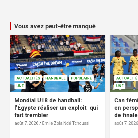
Vous avez peut-être manqué
ACTUALITÉS
HANDBALL
POPULAIRE
ACTUALITÉ
UNE
UNE
Mondial U18 de handball:
Can fémi
l’Égypte réaliser un exploit qui
en persp
fait trembler
de finale
août 7, 2026
Emile Zola Ndé Tchoussi
août 7, 202