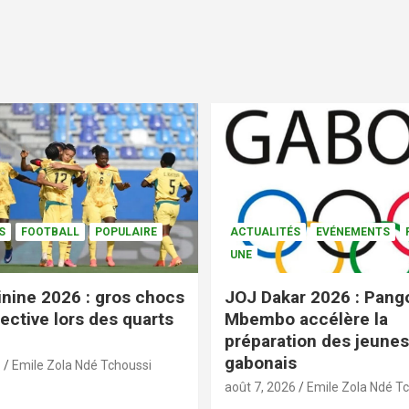
S
FOOTBALL
POPULAIRE
ACTUALITÉS
EVÉNEMENTS
UNE
nine 2026 : gros chocs
JOJ Dakar 2026 : Pang
ective lors des quarts
Mbembo accélère la
préparation des jeunes
gabonais
6
Emile Zola Ndé Tchoussi
août 7, 2026
Emile Zola Ndé T