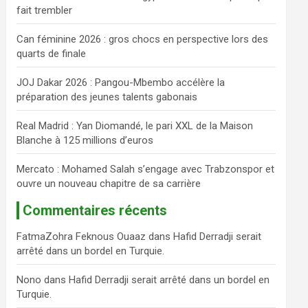
fait trembler
c
h
Can féminine 2026 : gros chocs en perspective lors des
e
quarts de finale
r
JOJ Dakar 2026 : Pangou-Mbembo accélère la
préparation des jeunes talents gabonais
Real Madrid : Yan Diomandé, le pari XXL de la Maison
Blanche à 125 millions d’euros
Mercato : Mohamed Salah s’engage avec Trabzonspor et
ouvre un nouveau chapitre de sa carrière
Commentaires récents
FatmaZohra Feknous Ouaaz
dans
Hafid Derradji serait
arrêté dans un bordel en Turquie.
Nono
dans
Hafid Derradji serait arrêté dans un bordel en
Turquie.