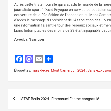
Après cette triste nouvelle qui a abattu le monde de la mère 
journaliste sportif. David Enyegue en service au quotidien
couverture de la 29
e
édition de l’ascension du Mont Cameroun
d’après le message du président de l’Association des Jour
une information faisant le tour des réseaux sociaux et mê
Lions Indomptables des moins de 23 était injoignable depui
Ayouba Nsangou
F
M
E
P
a
a
m
ar
Étiquettes:
mais décès
,
Mont Cameroun 2024 : Sans explosio
ce
st
ail
ta
b
o
g
o
d
er
o
o
ISTAF Berlin 2024 : Emmanuel Eseme congratulé
k
n