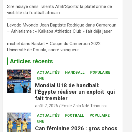
Sire ndiaye
dans
Talents Afrik’Sports: la plateforme de
visibilité du football africain
Levodo Mvondo Jean Baptiste Rodrigue
dans
Cameroun
– Athlétisme : « Kalkaba Athletics Club » fait déjà jaser
michel
dans
Basket – Coupe du Cameroun 2022 :
Université de Douala, sacré vainqueur
Articles récents
ACTUALITÉS
HANDBALL
POPULAIRE
UNE
Mondial U18 de handball:
l’Égypte réaliser un exploit qui
fait trembler
août 7, 2026
Emile Zola Ndé Tchoussi
ACTUALITÉS
FOOTBALL
POPULAIRE
UNE
Can féminine 2026 : gros chocs