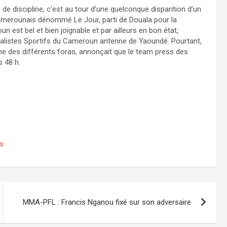
de discipline, c’est au tour d’une quelconque disparition d’un
 camerounais dénommé Le Jour, parti de Douala pour la
 est bel et bien joignable et par ailleurs en bon état,
nalistes Sportifs du Cameroun antenne de Yaoundé. Pourtant,
me des différents foras, annonçait que le team press des
s 48 h.
ns
MMA-PFL : Francis Nganou fixé sur son adversaire