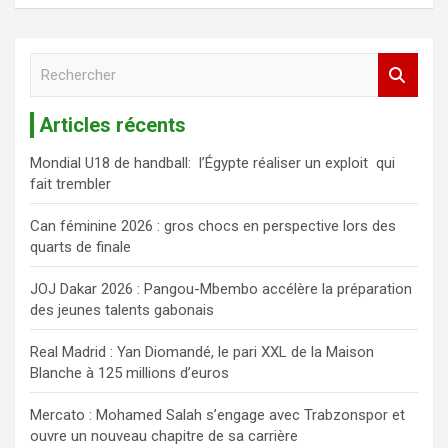
R
e
c
Articles récents
h
e
Mondial U18 de handball: l’Égypte réaliser un exploit qui
r
fait trembler
c
h
Can féminine 2026 : gros chocs en perspective lors des
e
quarts de finale
r
JOJ Dakar 2026 : Pangou-Mbembo accélère la préparation
des jeunes talents gabonais
Real Madrid : Yan Diomandé, le pari XXL de la Maison
Blanche à 125 millions d’euros
Mercato : Mohamed Salah s’engage avec Trabzonspor et
ouvre un nouveau chapitre de sa carrière