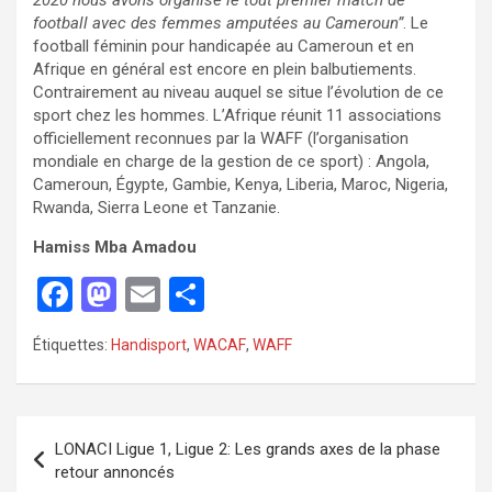
football avec des femmes amputées au Cameroun”
. Le
football féminin pour handicapée au Cameroun et en
Afrique en général est encore en plein balbutiements.
Contrairement au niveau auquel se situe l’évolution de ce
sport chez les hommes. L’Afrique réunit 11 associations
officiellement reconnues par la WAFF (l’organisation
mondiale en charge de la gestion de ce sport) : Angola,
Cameroun, Égypte, Gambie, Kenya, Liberia, Maroc, Nigeria,
Rwanda, Sierra Leone et Tanzanie.
Hamiss Mba Amadou
F
M
E
P
a
a
m
ar
Étiquettes:
Handisport
,
WACAF
,
WAFF
ce
st
ail
ta
b
o
g
o
d
er
LONACI Ligue 1, Ligue 2: Les grands axes de la phase
o
o
retour annoncés