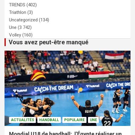
TRENDS
(402)
Triathlon
(3)
Uncategorized
(134)
Une
(3 742)
Volley
(160)
Vous avez peut-être manqué
ACTUALITÉS
HANDBALL
POPULAIRE
UNE
Mondial U18 de handball: l’Égypte réaliser un