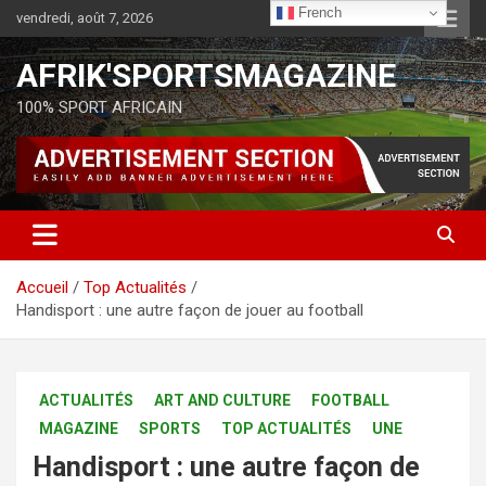
French
vendredi, août 7, 2026
AFRIK'SPORTSMAGAZINE
100% SPORT AFRICAIN
Accueil
Top Actualités
Handisport : une autre façon de jouer au football
ACTUALITÉS
ART AND CULTURE
FOOTBALL
MAGAZINE
SPORTS
TOP ACTUALITÉS
UNE
Handisport : une autre façon de