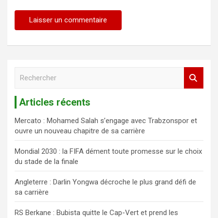
R
e
c
Articles récents
h
e
Mercato : Mohamed Salah s’engage avec Trabzonspor et
r
ouvre un nouveau chapitre de sa carrière
c
h
Mondial 2030 : la FIFA dément toute promesse sur le choix
e
du stade de la finale
r
Angleterre : Darlin Yongwa décroche le plus grand défi de
sa carrière
RS Berkane : Bubista quitte le Cap-Vert et prend les