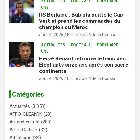
ACTUALITÉS
FOOTBALL
POPULAIRE
UNE
RS Berkane : Bubista quitte le Cap-
Vert et prend les commandes du
champion du Maroc
août 4, 2026
Emile Zola Ndé Tchoussi
ACTUALITÉS
FOOTBALL
POPULAIRE
UNE
Hervé Renard retrouve le banc des
Éléphants onze ans après son sacre
continental
août 4, 2026
Emile Zola Ndé Tchoussi
Catégories
Actualités
(3 353)
AFRO-CLEAN’IK
(28)
Art and culture
(289)
Art et Culture.
(32)
Athletisme
(84)