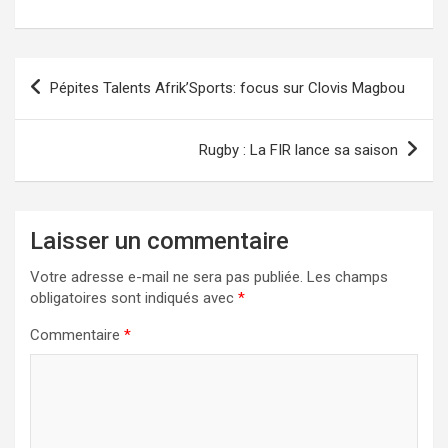
a
a
m
ar
ce
st
ail
ta
b
o
g
Pépites Talents Afrik’Sports: focus sur Clovis Magbou
o
d
er
o
o
Rugby : La FIR lance sa saison
k
n
Laisser un commentaire
Votre adresse e-mail ne sera pas publiée.
Les champs
obligatoires sont indiqués avec
*
Commentaire
*