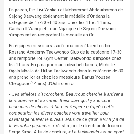
En paires, Die-Livi Yonkeu et Mohammat Abdourhaman de
Sejong Daewang obtiennent la médaille d’Or dans la
catégorie de 17-30 et 40 ans. Chez les 11 et 14 ans,
Cacharell Wandji et Loan Ngangue de Sejong Daewang
s’imposent en remportant la médaille en Or.
En équipes messieurs six formations étaient en lice,
Rostand Academy Taekwondo Club de la catégorie 17-30
ans remporte l’or. Gym Center Taekwondo s’impose chez
les 11 ans. En para poomae individuel dames, Michelle
Ogala Mballa de Hilton Taekwondo dans la catégorie de 30
ans prend l’or et chez les messieurs, Darius Youssa
Cheugoue (14 ans) d’Oshiro en or.
« Les athlètes s’accrochent. Beaucoup cherche à arriver à
la modernité et s’arrimer. Il est clair qu’il y a encore
beaucoup de choses à faire et j’espère qu’après cette
compétition les divers coaches vont travailler pour
davantage relever le niveau. Mais de ce qu’on a vu il y a de
la véritable pépinière. »
s’est réjoui le directeur du tournoi,
Serge Simo. A lui de conclure,
« Le taekwondo est un sport