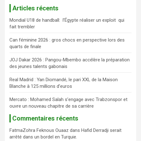
c
Articles récents
h
e
Mondial U18 de handball: l’Égypte réaliser un exploit qui
r
fait trembler
c
h
Can féminine 2026 : gros chocs en perspective lors des
e
quarts de finale
r
JOJ Dakar 2026 : Pangou-Mbembo accélère la préparation
des jeunes talents gabonais
Real Madrid : Yan Diomandé, le pari XXL de la Maison
Blanche à 125 millions d’euros
Mercato : Mohamed Salah s’engage avec Trabzonspor et
ouvre un nouveau chapitre de sa carrière
Commentaires récents
FatmaZohra Feknous Ouaaz
dans
Hafid Derradji serait
arrêté dans un bordel en Turquie.