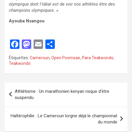
olympique dont l’idéal est de voir nos athlètes être des
champions olympiques. »
Ayouba Nsangou
F
M
E
P
a
a
m
ar
Étiquettes:
Cameroun
,
Open Poomsae
,
Para Teakwondo
,
ce
st
ail
ta
Teakwondo
b
o
g
o
d
er
o
o
Athlétisme : Un marathonien kenyan risque d’être
suspendu
k
n
Haltérophilie : Le Cameroun lorgne déjà le championnat
du monde