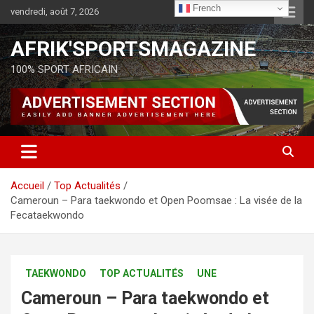
French
vendredi, août 7, 2026
AFRIK'SPORTSMAGAZINE
100% SPORT AFRICAIN
Accueil
Top Actualités
Cameroun – Para taekwondo et Open Poomsae : La visée de la
Fecataekwondo
TAEKWONDO
TOP ACTUALITÉS
UNE
Cameroun – Para taekwondo et