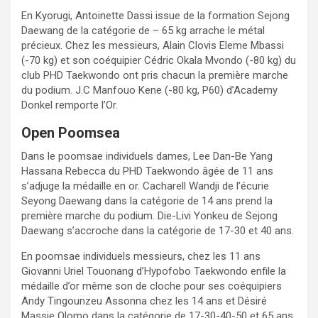
En Kyorugi, Antoinette Dassi issue de la formation Sejong
Daewang de la catégorie de – 65 kg arrache le métal
précieux. Chez les messieurs, Alain Clovis Eleme Mbassi
(-70 kg) et son coéquipier Cédric Okala Mvondo (-80 kg) du
club PHD Taekwondo ont pris chacun la première marche
du podium. J.C Manfouo Kene (-80 kg, P60) d’Academy
Donkel remporte l’Or.
Open Poomsea
Dans le poomsae individuels dames, Lee Dan-Be Yang
Hassana Rebecca du PHD Taekwondo âgée de 11 ans
s’adjuge la médaille en or. Cacharell Wandji de l’écurie
Seyong Daewang dans la catégorie de 14 ans prend la
première marche du podium. Die-Livi Yonkeu de Sejong
Daewang s’accroche dans la catégorie de 17-30 et 40 ans.
En poomsae individuels messieurs, chez les 11 ans
Giovanni Uriel Touonang d’Hypofobo Taekwondo enfile la
médaille d’or même son de cloche pour ses coéquipiers
Andy Tingounzeu Assonna chez les 14 ans et Désiré
Massie Olomo dans la catégorie de 17-30-40-50 et 65 ans.