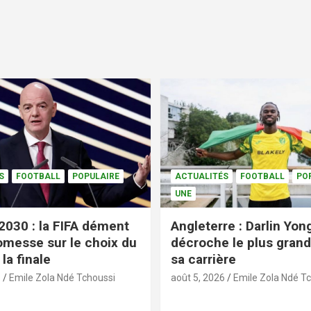
S
FOOTBALL
POPULAIRE
ACTUALITÉS
FOOTBALL
PO
UNE
2030 : la FIFA dément
Angleterre : Darlin Yo
omesse sur le choix du
décroche le plus grand
la finale
sa carrière
6
Emile Zola Ndé Tchoussi
août 5, 2026
Emile Zola Ndé T