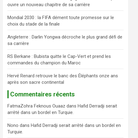
ouvre un nouveau chapitre de sa carrière
c
h
Mondial 2030 : la FIFA dément toute promesse sur le
e
choix du stade de la finale
r
Angleterre : Darlin Yongwa décroche le plus grand défi de
sa carrière
RS Berkane : Bubista quitte le Cap-Vert et prend les
commandes du champion du Maroc
Hervé Renard retrouve le banc des Éléphants onze ans
après son sacre continental
Commentaires récents
FatmaZohra Feknous Ouaaz
dans
Hafid Derradji serait
arrêté dans un bordel en Turquie.
Nono
dans
Hafid Derradji serait arrêté dans un bordel en
Turquie.