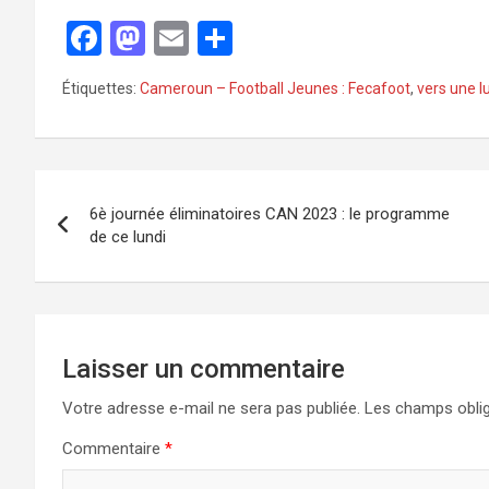
F
M
E
P
a
a
m
ar
Étiquettes:
Cameroun – Football Jeunes : Fecafoot
,
vers une lu
ce
st
ail
ta
b
o
g
o
d
er
o
o
6è journée éliminatoires CAN 2023 : le programme
de ce lundi
k
n
Laisser un commentaire
Votre adresse e-mail ne sera pas publiée.
Les champs oblig
Commentaire
*