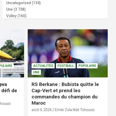
Uncategorized
(134)
Une
(3 738)
Volley
(160)
PULAIRE
ACTUALITÉS
FOOTBALL
POPULAIRE
UNE
ngwa
RS Berkane : Bubista quitte le
 défi de
Cap-Vert et prend les
commandes du champion du
Maroc
choussi
août 4, 2026
Emile Zola Ndé Tchoussi