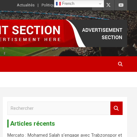
French
Actualités
Politique de Confidentialité
R
e
c
Articles récents
h
e
Mercato : Mohamed Salah s’engage avec Trabzonspor et
r