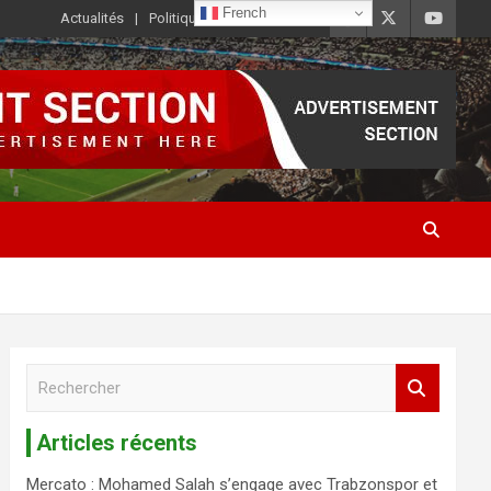
French
Actualités
Politique de Confidentialité
R
e
c
Articles récents
h
e
Mercato : Mohamed Salah s’engage avec Trabzonspor et
r