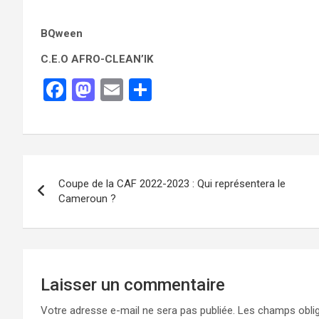
BQween
C.E.O AFRO-CLEAN’IK
F
M
E
P
a
a
m
ar
ce
st
ail
ta
b
o
g
o
d
er
Coupe de la CAF 2022-2023 : Qui représentera le
o
o
Cameroun ?
k
n
Laisser un commentaire
Votre adresse e-mail ne sera pas publiée.
Les champs oblig