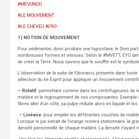
#MEVUNGÙ
#LE MOUVEMENT
#LE CHEVEU AFRO
1) NOTION DE MOUVEMENT
Pour sédimenter, donc produire une hypostase, le Divin par
nombreuses formes et vitesses. Selon le #MVETT, EYÖ 
de créer la Terre. Nous savons que le souffle est le symbole d
L’observation de la suite de Fibonacci, présente dans tout
sélection du 6e Esprit pour appliquer un mouvement centrif
– Rotatif
: permettant comme dans les centrifugeuses de rév
matière et le regroupement de ces composantes. Exemple u
fibres aller d’un côté, sa pulpe réduite alors en liquide et le
– Linéaire
: pour empiler les différentes couches de matiè
Lorsque le jus extrait de l’orange restera stationnaire, la g
densité personnelle de chaque matière. La densité n’ayant ri