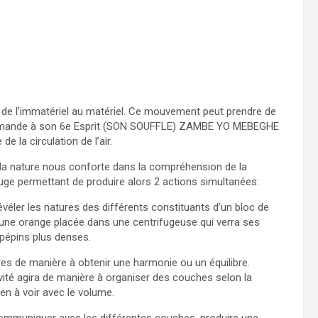
t de l’immatériel au matériel. Ce mouvement peut prendre de
demande à son 6e Esprit (SON SOUFFLE) ZAMBE YO MEBEGHE
e la circulation de l’air.
e la nature nous conforte dans la compréhension de la
uge permettant de produire alors 2 actions simultanées:
éler les natures des différents constituants d’un bloc de
ne orange placée dans une centrifugeuse qui verra ses
s pépins plus denses.
res de manière à obtenir une harmonie ou un équilibre.
ravité agira de manière à organiser des couches selon la
en à voir avec le volume.