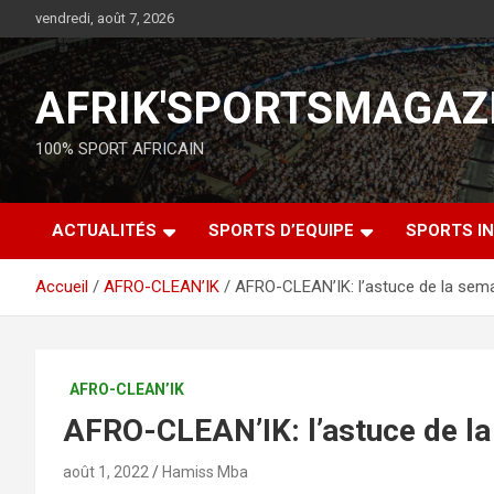
vendredi, août 7, 2026
AFRIK'SPORTSMAGAZ
100% SPORT AFRICAIN
ACTUALITÉS
SPORTS D’EQUIPE
SPORTS IN
Accueil
AFRO-CLEAN’IK
AFRO-CLEAN’IK: l’astuce de la sem
AFRO-CLEAN’IK
AFRO-CLEAN’IK: l’astuce de l
août 1, 2022
Hamiss Mba