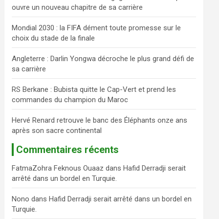
ouvre un nouveau chapitre de sa carrière
c
h
Mondial 2030 : la FIFA dément toute promesse sur le
e
choix du stade de la finale
r
Angleterre : Darlin Yongwa décroche le plus grand défi de
sa carrière
RS Berkane : Bubista quitte le Cap-Vert et prend les
commandes du champion du Maroc
Hervé Renard retrouve le banc des Éléphants onze ans
après son sacre continental
Commentaires récents
FatmaZohra Feknous Ouaaz
dans
Hafid Derradji serait
arrêté dans un bordel en Turquie.
Nono
dans
Hafid Derradji serait arrêté dans un bordel en
Turquie.