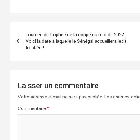
a
a
m
ar
ce
st
ail
ta
b
o
g
o
d
er
Tournée du trophée de la coupe du monde 2022:
o
o
Voici la date à laquelle le Sénégal accueillera ledit
trophée !
k
n
Laisser un commentaire
Votre adresse e-mail ne sera pas publiée.
Les champs oblig
Commentaire
*