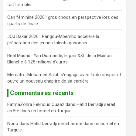
fait trembler
c
h
Can féminine 2026 : gros chocs en perspective lors des
e
quarts de finale
r
JOJ Dakar 2026 : Pangou-Mbembo accélère la
préparation des jeunes talents gabonais
Real Madrid : Yan Diomandé, le pari XXL de la Maison
Blanche à 125 millions d’euros
Mercato : Mohamed Salah s’engage avec Trabzonspor et
ouvre un nouveau chapitre de sa carrière
Commentaires récents
FatmaZohra Feknous Ouaaz
dans
Hafid Derradji serait
arrêté dans un bordel en Turquie.
Nono
dans
Hafid Derradji serait arrêté dans un bordel en
Turquie.