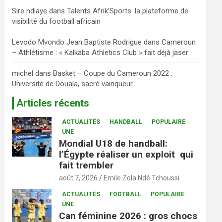
Sire ndiaye
dans
Talents Afrik’Sports: la plateforme de
visibilité du football africain
Levodo Mvondo Jean Baptiste Rodrigue
dans
Cameroun
– Athlétisme : « Kalkaba Athletics Club » fait déjà jaser
michel
dans
Basket – Coupe du Cameroun 2022 :
Université de Douala, sacré vainqueur
Articles récents
ACTUALITÉS
HANDBALL
POPULAIRE
UNE
Mondial U18 de handball:
l’Égypte réaliser un exploit qui
fait trembler
août 7, 2026
Emile Zola Ndé Tchoussi
ACTUALITÉS
FOOTBALL
POPULAIRE
UNE
Can féminine 2026 : gros chocs