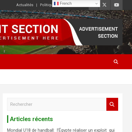
French
Actualités
Politique de Confidentialité
R
e
c
Articles récents
h
e
Mondial U18 de handball: l’Égypte réaliser un exploit qui
r