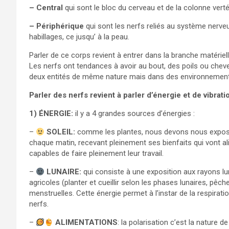
– Central
qui sont le bloc du cerveau et de la colonne vertéb
– Périphérique
qui sont les nerfs reliés au système nerveu
habillages, ce jusqu’ à la peau.
Parler de ce corps revient à entrer dans la branche matérielle
Les nerfs ont tendances à avoir au bout, des poils ou cheve
deux entités de même nature mais dans des environnements
Parler des nerfs revient à parler d’énergie et de vibrati
1) ÉNERGIE:
il y a 4 grandes sources d’énergies :
–
SOLEIL:
comme les plantes, nous devons nous expose
chaque matin, recevant pleinement ses bienfaits qui vont al
capables de faire pleinement leur travail.
–
LUNAIRE:
qui consiste à une exposition aux rayons lun
agricoles (planter et cueillir selon les phases lunaires, pêc
menstruelles. Cette énergie permet à l’instar de la respirati
nerfs.
–
ALIMENTATIONS
: la polarisation c’est la nature