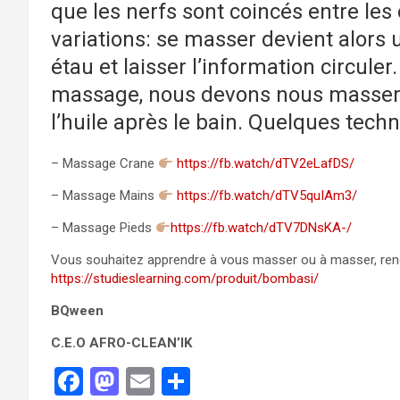
que les nerfs sont coincés entre les 
variations: se masser devient alors u
étau et laisser l’information circule
massage, nous devons nous masser 
l’huile après le bain. Quelques tec
– Massage Crane
https://fb.watch/dTV2eLafDS/
– Massage Mains
https://fb.watch/dTV5quIAm3/
– Massage Pieds
https://fb.watch/dTV7DNsKA-/
Vous souhaitez apprendre à vous masser ou à masser, rend
https://studieslearning.com/produit/bombasi/
BQween
C.E.O AFRO-CLEAN’IK
F
M
E
P