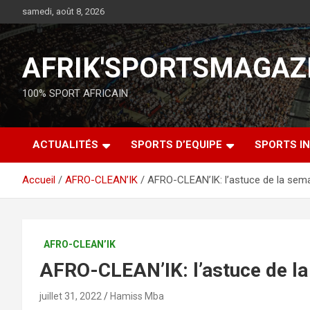
samedi, août 8, 2026
AFRIK'SPORTSMAGAZ
100% SPORT AFRICAIN
ACTUALITÉS
SPORTS D’EQUIPE
SPORTS IN
Accueil
AFRO-CLEAN’IK
AFRO-CLEAN’IK: l’astuce de la sem
AFRO-CLEAN’IK
AFRO-CLEAN’IK: l’astuce de l
juillet 31, 2022
Hamiss Mba