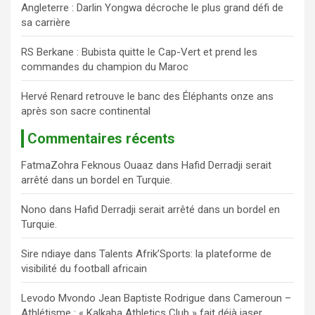
Angleterre : Darlin Yongwa décroche le plus grand défi de
sa carrière
RS Berkane : Bubista quitte le Cap-Vert et prend les
commandes du champion du Maroc
Hervé Renard retrouve le banc des Éléphants onze ans
après son sacre continental
Commentaires récents
FatmaZohra Feknous Ouaaz
dans
Hafid Derradji serait
arrêté dans un bordel en Turquie.
Nono
dans
Hafid Derradji serait arrêté dans un bordel en
Turquie.
Sire ndiaye
dans
Talents Afrik’Sports: la plateforme de
visibilité du football africain
Levodo Mvondo Jean Baptiste Rodrigue
dans
Cameroun –
Athlétisme : « Kalkaba Athletics Club » fait déjà jaser