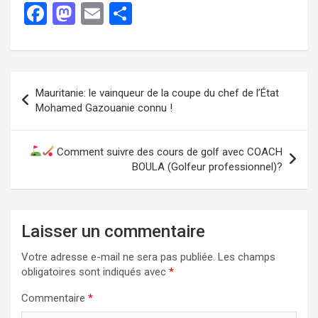
F
M
E
P
a
a
m
ar
ce
st
ail
ta
b
o
g
Mauritanie: le vainqueur de la coupe du chef de l’État
o
d
er
Mohamed Gazouanie connu !
o
o
k
n
Comment suivre des cours de golf avec COACH
BOULA (Golfeur professionnel)?
Laisser un commentaire
Votre adresse e-mail ne sera pas publiée.
Les champs
obligatoires sont indiqués avec
*
Commentaire
*