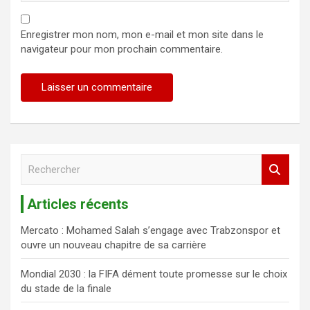
Enregistrer mon nom, mon e-mail et mon site dans le
navigateur pour mon prochain commentaire.
R
e
c
Articles récents
h
e
Mercato : Mohamed Salah s’engage avec Trabzonspor et
r
ouvre un nouveau chapitre de sa carrière
c
h
Mondial 2030 : la FIFA dément toute promesse sur le choix
e
du stade de la finale
r