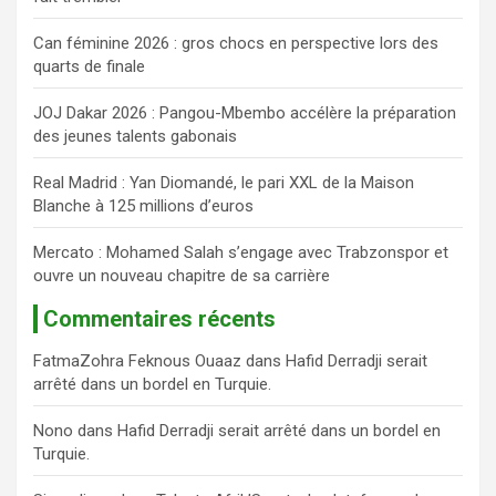
c
h
Can féminine 2026 : gros chocs en perspective lors des
e
quarts de finale
r
JOJ Dakar 2026 : Pangou-Mbembo accélère la préparation
des jeunes talents gabonais
Real Madrid : Yan Diomandé, le pari XXL de la Maison
Blanche à 125 millions d’euros
Mercato : Mohamed Salah s’engage avec Trabzonspor et
ouvre un nouveau chapitre de sa carrière
Commentaires récents
FatmaZohra Feknous Ouaaz
dans
Hafid Derradji serait
arrêté dans un bordel en Turquie.
Nono
dans
Hafid Derradji serait arrêté dans un bordel en
Turquie.