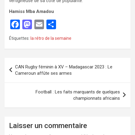
vertigineuse de sa cote de popularité.
Hamiss Mba Amadou
F
M
E
P
a
a
m
ar
Étiquettes:
la rétro de la semaine
ce
st
ail
ta
b
o
g
o
d
er
CAN Rugby féminin à XV – Madagascar 2023 : Le
o
o
Cameroun affûte ses armes
k
n
Football : Les faits marquants de quelques
championnats africains
Laisser un commentaire