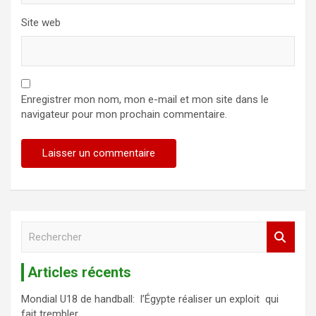
Site web
Enregistrer mon nom, mon e-mail et mon site dans le
navigateur pour mon prochain commentaire.
R
e
c
Articles récents
h
e
Mondial U18 de handball: l’Égypte réaliser un exploit qui
r
fait trembler