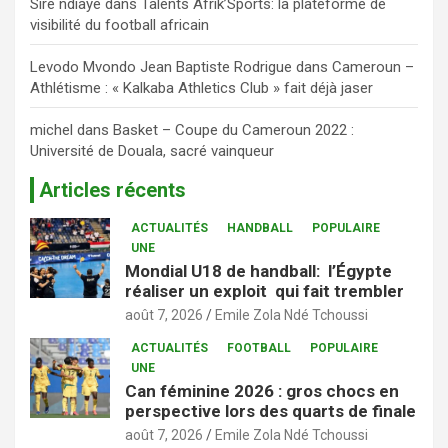
Sire ndiaye
dans
Talents Afrik’Sports: la plateforme de
visibilité du football africain
Levodo Mvondo Jean Baptiste Rodrigue
dans
Cameroun –
Athlétisme : « Kalkaba Athletics Club » fait déjà jaser
michel
dans
Basket – Coupe du Cameroun 2022 :
Université de Douala, sacré vainqueur
Articles récents
ACTUALITÉS
HANDBALL
POPULAIRE
UNE
Mondial U18 de handball: l’Égypte
réaliser un exploit qui fait trembler
août 7, 2026
Emile Zola Ndé Tchoussi
ACTUALITÉS
FOOTBALL
POPULAIRE
UNE
Can féminine 2026 : gros chocs en
perspective lors des quarts de finale
août 7, 2026
Emile Zola Ndé Tchoussi