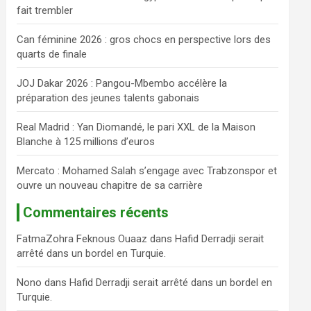
fait trembler
c
h
Can féminine 2026 : gros chocs en perspective lors des
e
quarts de finale
r
JOJ Dakar 2026 : Pangou-Mbembo accélère la
préparation des jeunes talents gabonais
Real Madrid : Yan Diomandé, le pari XXL de la Maison
Blanche à 125 millions d’euros
Mercato : Mohamed Salah s’engage avec Trabzonspor et
ouvre un nouveau chapitre de sa carrière
Commentaires récents
FatmaZohra Feknous Ouaaz
dans
Hafid Derradji serait
arrêté dans un bordel en Turquie.
Nono
dans
Hafid Derradji serait arrêté dans un bordel en
Turquie.