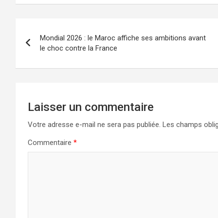
ce
st
ail
ta
b
o
g
o
d
er
Mondial 2026 : le Maroc affiche ses ambitions avant
o
o
le choc contre la France
k
n
Laisser un commentaire
Votre adresse e-mail ne sera pas publiée.
Les champs oblig
Commentaire
*