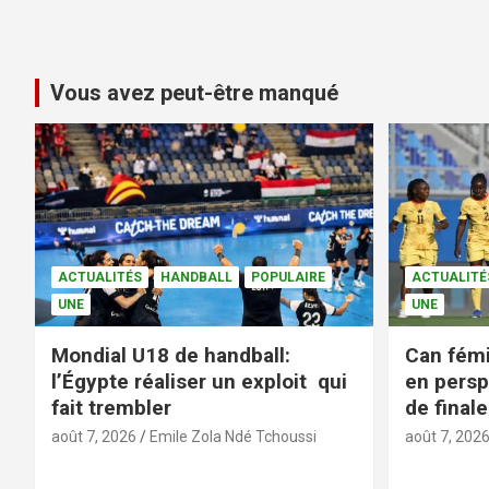
Vous avez peut-être manqué
ACTUALITÉS
HANDBALL
POPULAIRE
ACTUALITÉ
UNE
UNE
Mondial U18 de handball:
Can fémi
l’Égypte réaliser un exploit qui
en persp
fait trembler
de finale
août 7, 2026
Emile Zola Ndé Tchoussi
août 7, 202