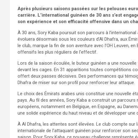
Après plusieurs saisons passées sur les pelouses eur
carrière. L’international guinéen de 30 ans s’est engagé
son expérience et son efficacité offensive dans un ch
À 30 ans, Sory Kaba poursuit son parcours à l’international 
évoluera désormais sous les couleurs d’Al Dhafra, aux Émira
le club, marque la fin de son aventure avec l’OH Leuven, en
offensifs les plus réguliers de l’effectif.
Lors de la saison écoulée, le buteur guinéen a une nouvell
devant les cages. En 31 apparitions toutes compétitions conf
offert deux passes décisives. Des performances qui témoign
Dhafra de miser sur son profil pour renforcer leur attaque.
Le choix des Émirats arabes unis constitue une nouvelle éta
pays. Au fil des années, Sory Kaba a construit un parcours
européens, notamment en Belgique, en Espagne, au Danemark 
une solide expérience du haut niveau et de développer une 
À Al Dhafra, les attentes sont élevées. Le club compte sur l
internationale de l’attaquant guinéen pour renforcer son sec
saison. Pour Sory Kaba, ce nouveau challenge représente ég