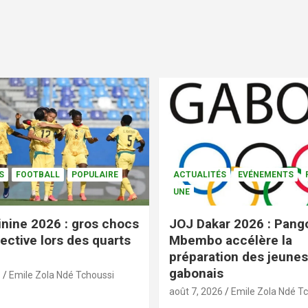
S
FOOTBALL
POPULAIRE
ACTUALITÉS
EVÉNEMENTS
UNE
nine 2026 : gros chocs
JOJ Dakar 2026 : Pang
ective lors des quarts
Mbembo accélère la
préparation des jeunes
gabonais
6
Emile Zola Ndé Tchoussi
août 7, 2026
Emile Zola Ndé T