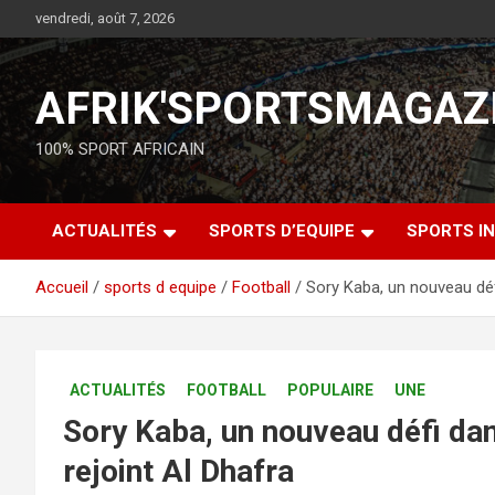
vendredi, août 7, 2026
AFRIK'SPORTSMAGAZ
100% SPORT AFRICAIN
ACTUALITÉS
SPORTS D’EQUIPE
SPORTS IN
Accueil
sports d equipe
Football
Sory Kaba, un nouveau défi
ACTUALITÉS
FOOTBALL
POPULAIRE
UNE
Sory Kaba, un nouveau défi dans
rejoint Al Dhafra