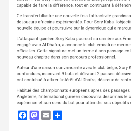
capable de faire la différence, tout en continuant à défendre
Ce transfert illustre une nouvelle fois l’attractivité grandi
de joueurs africains expérimentés. Pour Sory Kaba, l’objecti
nouvelle équipe et poursuivre sur la dynamique qui a marqu
L’attaquant guinéen Sory Kaba poursuit sa carrière aux Émir
engagé avec Al Dhafra, a annoncé le club émirati ce mercr
officielles. Cette signature met un terme à son passage en
nouveau chapitre dans son parcours professionnel.
Auteur d’une saison convaincante avec le club belge, Sory
confondues, inscrivant 9 buts et délivrant 2 passes décisive
ont contribué à attirer l’intérêt d’Al Dhafra, désireux de ren
Habitué des championnats européens après des passages 
Angleterre, l’international guinéen découvrira désormais le
expérience et son sens du but pour atteindre ses objectifs s
F
M
E
P
a
a
m
ar