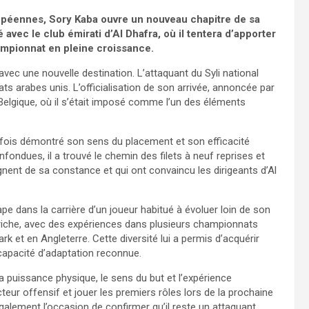
opéennes, Sory Kaba ouvre un nouveau chapitre de sa
 avec le club émirati d’Al Dhafra, où il tentera d’apporter
ampionnat en pleine croissance.
avec une nouvelle destination. L’attaquant du Syli national
ts arabes unis. L’officialisation de son arrivée, annoncée par
 Belgique, où il s’était imposé comme l’un des éléments
e fois démontré son sens du placement et son efficacité
ondues, il a trouvé le chemin des filets à neuf reprises et
ent de sa constance et qui ont convaincu les dirigeants d’Al
pe dans la carrière d’un joueur habitué à évoluer loin de son
 riche, avec des expériences dans plusieurs championnats
et en Angleterre. Cette diversité lui a permis d’acquérir
capacité d’adaptation reconnue.
a puissance physique, le sens du but et l’expérience
teur offensif et jouer les premiers rôles lors de la prochaine
alement l’occasion de confirmer qu’il reste un attaquant