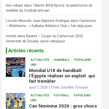
Sire ndiaye
dans
Talents Afrik’Sports: la plateforme de
visibilité du football africain
Levodo Mvondo Jean Baptiste Rodrigue
dans
Cameroun
– Athlétisme : « Kalkaba Athletics Club » fait déjà jaser
michel
dans
Basket – Coupe du Cameroun 2022 :
Université de Douala, sacré vainqueur
Articles récents
ACTUALITÉS
HANDBALL
POPULAIRE
UNE
Mondial U18 de handball:
l’Égypte réaliser un exploit qui
fait trembler
août 7, 2026
Emile Zola Ndé Tchoussi
ACTUALITÉS
FOOTBALL
POPULAIRE
UNE
Can féminine 2026 : gros chocs