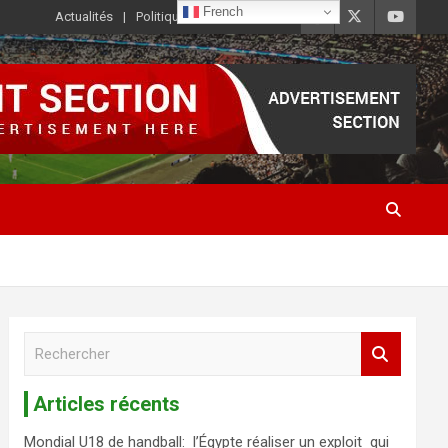
French
Actualités
Politique de Confidentialité
R
e
c
Articles récents
h
e
Mondial U18 de handball: l’Égypte réaliser un exploit qui
r