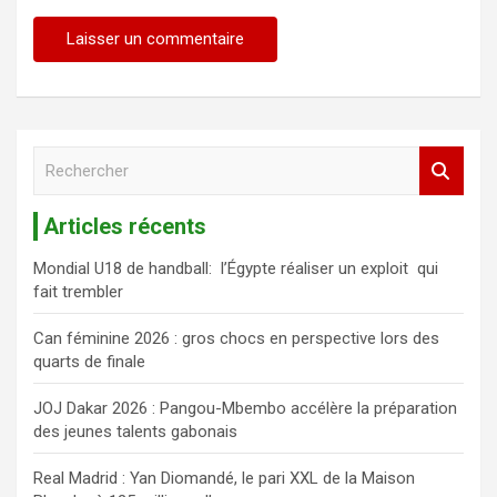
R
e
c
Articles récents
h
e
Mondial U18 de handball: l’Égypte réaliser un exploit qui
r
fait trembler
c
h
Can féminine 2026 : gros chocs en perspective lors des
e
quarts de finale
r
JOJ Dakar 2026 : Pangou-Mbembo accélère la préparation
des jeunes talents gabonais
Real Madrid : Yan Diomandé, le pari XXL de la Maison