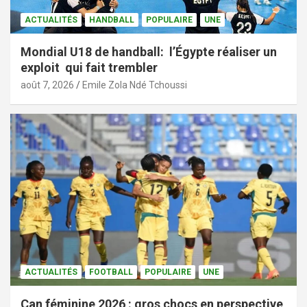
ACTUALITÉS
HANDBALL
POPULAIRE
UNE
Mondial U18 de handball: l’Égypte réaliser un
exploit qui fait trembler
août 7, 2026
Emile Zola Ndé Tchoussi
ACTUALITÉS
FOOTBALL
POPULAIRE
UNE
Can féminine 2026 : gros chocs en perspective