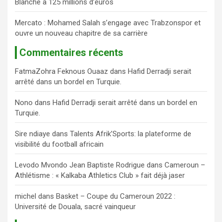
Blanche à 125 millions d’euros
Mercato : Mohamed Salah s’engage avec Trabzonspor et
ouvre un nouveau chapitre de sa carrière
Commentaires récents
FatmaZohra Feknous Ouaaz
dans
Hafid Derradji serait
arrêté dans un bordel en Turquie.
Nono
dans
Hafid Derradji serait arrêté dans un bordel en
Turquie.
Sire ndiaye
dans
Talents Afrik’Sports: la plateforme de
visibilité du football africain
Levodo Mvondo Jean Baptiste Rodrigue
dans
Cameroun –
Athlétisme : « Kalkaba Athletics Club » fait déjà jaser
michel
dans
Basket – Coupe du Cameroun 2022 :
Université de Douala, sacré vainqueur