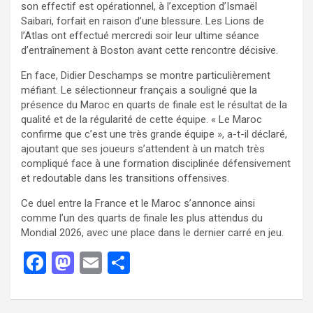
son effectif est opérationnel, à l’exception d’Ismaël
Saibari, forfait en raison d’une blessure. Les Lions de
l’Atlas ont effectué mercredi soir leur ultime séance
d’entraînement à Boston avant cette rencontre décisive.
En face, Didier Deschamps se montre particulièrement
méfiant. Le sélectionneur français a souligné que la
présence du Maroc en quarts de finale est le résultat de la
qualité et de la régularité de cette équipe. « Le Maroc
confirme que c’est une très grande équipe », a-t-il déclaré,
ajoutant que ses joueurs s’attendent à un match très
compliqué face à une formation disciplinée défensivement
et redoutable dans les transitions offensives.
Ce duel entre la France et le Maroc s’annonce ainsi
comme l’un des quarts de finale les plus attendus du
Mondial 2026, avec une place dans le dernier carré en jeu.
F
M
E
P
a
a
m
ar
ce
st
ail
ta