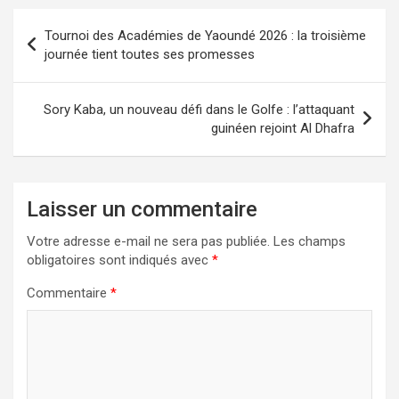
b
o
g
Tournoi des Académies de Yaoundé 2026 : la troisième
o
d
er
journée tient toutes ses promesses
o
o
k
n
Sory Kaba, un nouveau défi dans le Golfe : l’attaquant
guinéen rejoint Al Dhafra
Laisser un commentaire
Votre adresse e-mail ne sera pas publiée.
Les champs
obligatoires sont indiqués avec
*
Commentaire
*