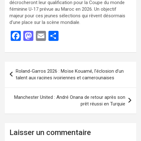
décrocheront leur qualification pour la Coupe du monde
féminine U-17 prévue au Maroc en 2026. Un objectif
majeur pour ces jeunes sélections qui rêvent désormais
d’une place sur la scène mondiale.
F
M
E
P
a
a
m
ar
ce
st
ail
ta
b
o
g
Roland-Garros 2026 : Moïse Kouamé, l’éclosion d’un
o
d
er
talent aux racines ivoiriennes et camerounaises
o
o
k
n
Manchester United : André Onana de retour après son
prêt réussi en Turquie
Laisser un commentaire