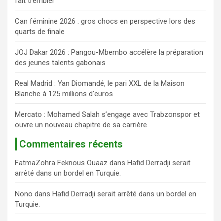
fait trembler
c
h
Can féminine 2026 : gros chocs en perspective lors des
e
quarts de finale
r
JOJ Dakar 2026 : Pangou-Mbembo accélère la préparation
des jeunes talents gabonais
Real Madrid : Yan Diomandé, le pari XXL de la Maison
Blanche à 125 millions d’euros
Mercato : Mohamed Salah s’engage avec Trabzonspor et
ouvre un nouveau chapitre de sa carrière
Commentaires récents
FatmaZohra Feknous Ouaaz
dans
Hafid Derradji serait
arrêté dans un bordel en Turquie.
Nono
dans
Hafid Derradji serait arrêté dans un bordel en
Turquie.