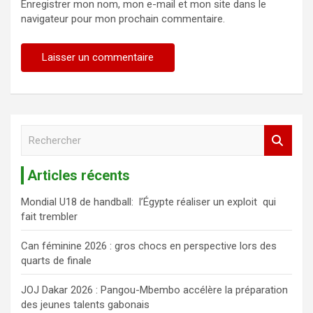
Enregistrer mon nom, mon e-mail et mon site dans le
navigateur pour mon prochain commentaire.
R
e
c
Articles récents
h
e
Mondial U18 de handball: l’Égypte réaliser un exploit qui
r
fait trembler
c
h
Can féminine 2026 : gros chocs en perspective lors des
e
quarts de finale
r
JOJ Dakar 2026 : Pangou-Mbembo accélère la préparation
des jeunes talents gabonais