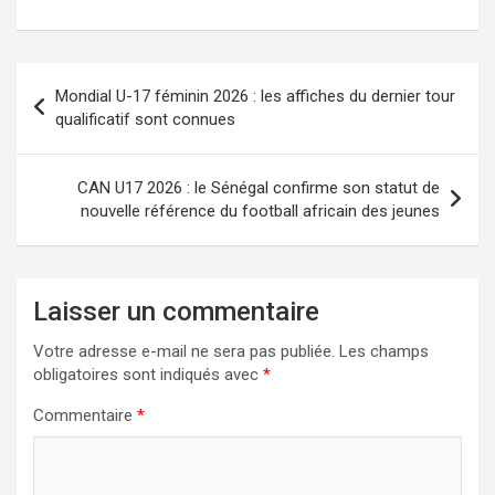
a
a
m
ar
ce
st
ail
ta
b
o
g
Mondial U-17 féminin 2026 : les affiches du dernier tour
o
d
er
qualificatif sont connues
o
o
k
n
CAN U17 2026 : le Sénégal confirme son statut de
nouvelle référence du football africain des jeunes
Laisser un commentaire
Votre adresse e-mail ne sera pas publiée.
Les champs
obligatoires sont indiqués avec
*
Commentaire
*