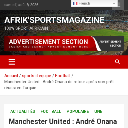
French
samedi, août 8, 2026
AFRIK'SPORTSMAGAZINE
100% SPORT AFRICAIN
Accueil
sports d equipe
Football
Manchester United : André Onana de retour après son prêt
réussi en Turquie
ACTUALITÉS
FOOTBALL
POPULAIRE
UNE
Manchester United : André Onana