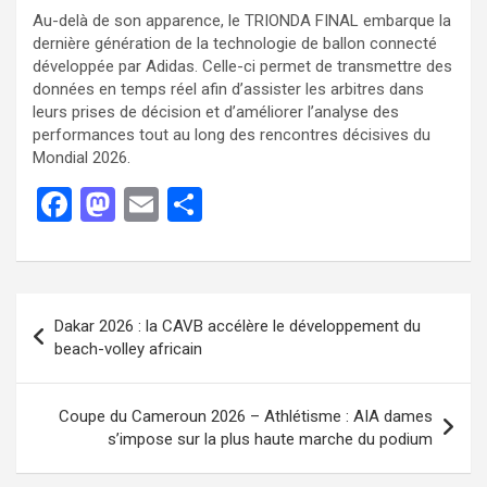
Au-delà de son apparence, le TRIONDA FINAL embarque la
dernière génération de la technologie de ballon connecté
développée par Adidas. Celle-ci permet de transmettre des
données en temps réel afin d’assister les arbitres dans
leurs prises de décision et d’améliorer l’analyse des
performances tout au long des rencontres décisives du
Mondial 2026.
F
M
E
P
a
a
m
ar
ce
st
ail
ta
b
o
g
Dakar 2026 : la CAVB accélère le développement du
o
d
er
beach-volley africain
o
o
k
n
Coupe du Cameroun 2026 – Athlétisme : AIA dames
s’impose sur la plus haute marche du podium