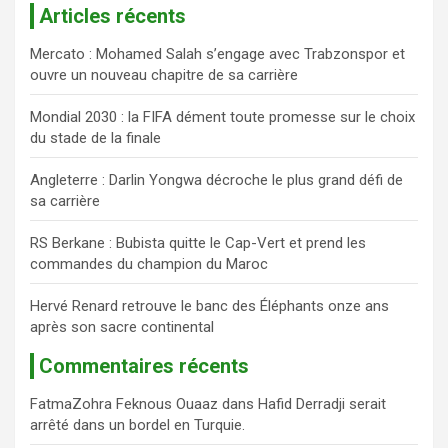
Articles récents
h
e
Mercato : Mohamed Salah s’engage avec Trabzonspor et
r
ouvre un nouveau chapitre de sa carrière
c
h
Mondial 2030 : la FIFA dément toute promesse sur le choix
e
du stade de la finale
r
Angleterre : Darlin Yongwa décroche le plus grand défi de
sa carrière
RS Berkane : Bubista quitte le Cap-Vert et prend les
commandes du champion du Maroc
Hervé Renard retrouve le banc des Éléphants onze ans
après son sacre continental
Commentaires récents
FatmaZohra Feknous Ouaaz
dans
Hafid Derradji serait
arrêté dans un bordel en Turquie.