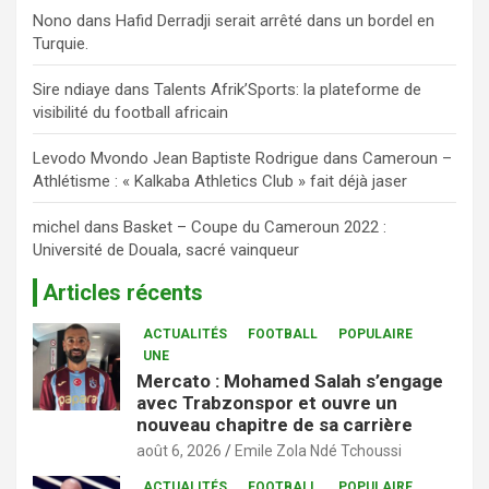
Nono
dans
Hafid Derradji serait arrêté dans un bordel en
Turquie.
Sire ndiaye
dans
Talents Afrik’Sports: la plateforme de
visibilité du football africain
Levodo Mvondo Jean Baptiste Rodrigue
dans
Cameroun –
Athlétisme : « Kalkaba Athletics Club » fait déjà jaser
michel
dans
Basket – Coupe du Cameroun 2022 :
Université de Douala, sacré vainqueur
Articles récents
ACTUALITÉS
FOOTBALL
POPULAIRE
UNE
Mercato : Mohamed Salah s’engage
avec Trabzonspor et ouvre un
nouveau chapitre de sa carrière
août 6, 2026
Emile Zola Ndé Tchoussi
ACTUALITÉS
FOOTBALL
POPULAIRE