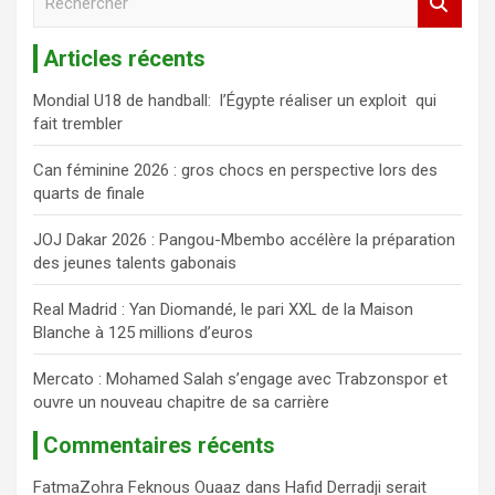
e
c
Articles récents
h
e
Mondial U18 de handball: l’Égypte réaliser un exploit qui
r
fait trembler
c
h
Can féminine 2026 : gros chocs en perspective lors des
e
quarts de finale
r
JOJ Dakar 2026 : Pangou-Mbembo accélère la préparation
des jeunes talents gabonais
Real Madrid : Yan Diomandé, le pari XXL de la Maison
Blanche à 125 millions d’euros
Mercato : Mohamed Salah s’engage avec Trabzonspor et
ouvre un nouveau chapitre de sa carrière
Commentaires récents
FatmaZohra Feknous Ouaaz
dans
Hafid Derradji serait