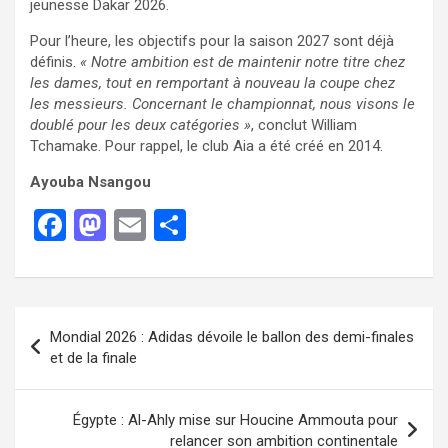
jeunesse Dakar 2026.
Pour l’heure, les objectifs pour la saison 2027 sont déjà
définis.
« Notre ambition est de maintenir notre titre chez
les dames, tout en remportant à nouveau la coupe chez
les messieurs. Concernant le championnat, nous visons le
doublé pour les deux catégories »
, conclut William
Tchamake. Pour rappel, le club Aia a été créé en 2014.
Ayouba Nsangou
F
M
E
P
a
a
m
ar
ce
st
ail
ta
b
o
g
Mondial 2026 : Adidas dévoile le ballon des demi-finales
o
d
er
et de la finale
o
o
k
n
Égypte : Al-Ahly mise sur Houcine Ammouta pour
relancer son ambition continentale