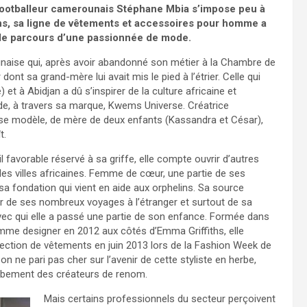
footballeur camerounais Stéphane Mbia s’impose peu à
ns, sa ligne de vêtements et accessoires pour homme a
r le parcours d’une passionnée de mode.
unaise qui, après avoir abandonné son métier à la Chambre de
nt sa grand-mère lui avait mis le pied à l’étrier. Celle qui
et à Abidjan a dû s’inspirer de la culture africaine et
de, à travers sa marque, Kwems Universe. Créatrice
épouse modèle, de mère de deux enfants (Kassandra et César),
t.
il favorable réservé à sa griffe, elle compte ouvrir d’autres
es villes africaines. Femme de cœur, une partie de ses
sa fondation qui vient en aide aux orphelins. Sa source
 tirer de ses nombreux voyages à l’étranger et surtout de sa
vec qui elle a passé une partie de son enfance. Formée dans
omme designer en 2012 aux côtés d’Emma Griffiths, elle
ection de vêtements en juin 2013 lors de la Fashion Week de
n ne pari pas cher sur l’avenir de cette styliste en herbe,
doubement des créateurs de renom.
Mais certains professionnels du secteur perçoivent