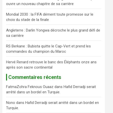
ouvre un nouveau chapitre de sa carrière
c
h
Mondial 2030 : la FIFA dément toute promesse sur le
e
choix du stade de la finale
r
Angleterre : Darlin Yongwa décroche le plus grand défi de
sa carrière
RS Berkane : Bubista quitte le Cap-Vert et prend les
commandes du champion du Maroc
Hervé Renard retrouve le banc des Éléphants onze ans
après son sacre continental
Commentaires récents
FatmaZohra Feknous Ouaaz
dans
Hafid Derradji serait
arrêté dans un bordel en Turquie.
Nono
dans
Hafid Derradji serait arrêté dans un bordel en
Turquie.