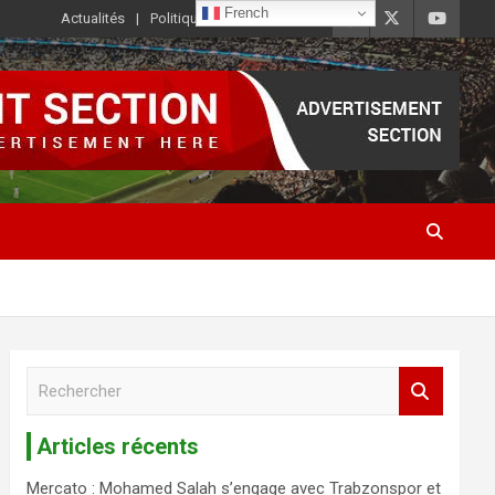
French
Actualités
Politique de Confidentialité
R
e
c
Articles récents
h
e
Mercato : Mohamed Salah s’engage avec Trabzonspor et
r