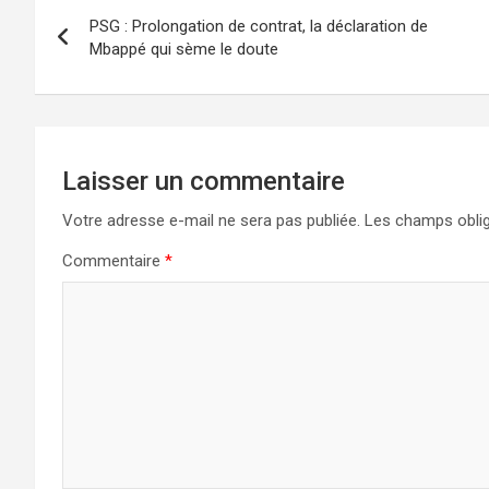
o
d
er
PSG : Prolongation de contrat, la déclaration de
o
o
Mbappé qui sème le doute
k
n
Laisser un commentaire
Votre adresse e-mail ne sera pas publiée.
Les champs oblig
Commentaire
*