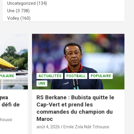
Uncategorized
(134)
Une
(3 738)
Volley
(160)
PULAIRE
ACTUALITÉS
FOOTBALL
POPULAIRE
UNE
ngwa
RS Berkane : Bubista quitte le
 défi de
Cap-Vert et prend les
commandes du champion du
Maroc
choussi
août 4, 2026
Emile Zola Ndé Tchoussi