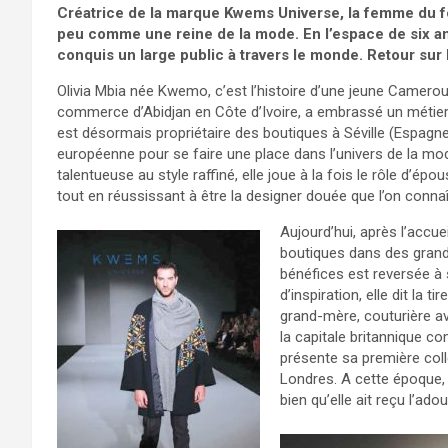
Créatrice de la marque Kwems Universe, la femme du 
peu comme une reine de la mode. En l’espace de six a
conquis un large public à travers le monde. Retour su
Olivia Mbia née Kwemo, c’est l’histoire d’une jeune Camero
commerce d’Abidjan en Côte d’Ivoire, a embrassé un métier do
est désormais propriétaire des boutiques à Séville (Espagne) 
européenne pour se faire une place dans l’univers de la mo
talentueuse au style raffiné, elle joue à la fois le rôle d’
tout en réussissant à être la designer douée que l’on connaî
Aujourd’hui, après l’accue
boutiques dans des grand
bénéfices est reversée à 
d’inspiration, elle dit la
grand-mère, couturière a
la capitale britannique c
présente sa première coll
Londres. A cette époque, o
bien qu’elle ait reçu l’a