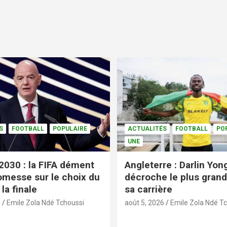
S
FOOTBALL
POPULAIRE
ACTUALITÉS
FOOTBALL
PO
UNE
2030 : la FIFA dément
Angleterre : Darlin Yo
omesse sur le choix du
décroche le plus grand
la finale
sa carrière
6
Emile Zola Ndé Tchoussi
août 5, 2026
Emile Zola Ndé T