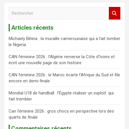
R
e
c
Articles récents
h
e
Michaely Bihina : la muraille camerounaise qui a fait tomber
r
le Nigeria
c
h
CAN féminine 2026 : l’Algérie renverse la Côte d’Ivoire et
e
écrit une nouvelle page de son histoire
r
CAN féminine 2026 : le Maroc écarte l’Afrique du Sud et file
encore en demi-finale
Mondial U18 de handball: l’Égypte réaliser un exploit qui
fait trembler
Can féminine 2026 : gros chocs en perspective lors des
quarts de finale
Commentaires récents