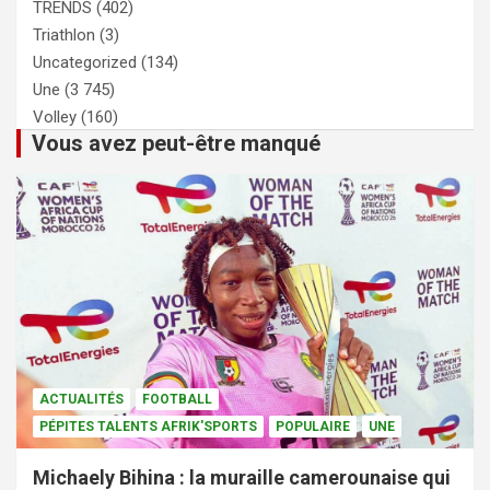
TRENDS
(402)
Triathlon
(3)
Uncategorized
(134)
Une
(3 745)
Volley
(160)
Vous avez peut-être manqué
ACTUALITÉS
FOOTBALL
PÉPITES TALENTS AFRIK'SPORTS
POPULAIRE
UNE
Michaely Bihina : la muraille camerounaise qui