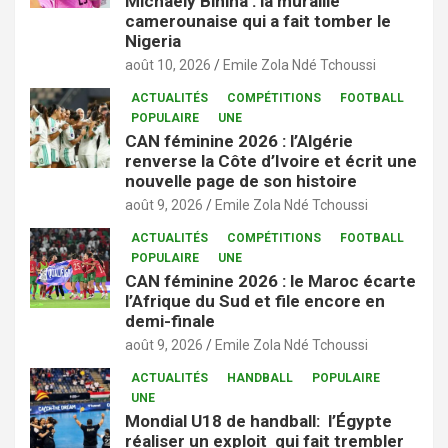
Michaely Bihina : la muraille
camerounaise qui a fait tomber le
Nigeria
août 10, 2026
Emile Zola Ndé Tchoussi
ACTUALITÉS
COMPÉTITIONS
FOOTBALL
POPULAIRE
UNE
CAN féminine 2026 : l’Algérie
renverse la Côte d’Ivoire et écrit une
nouvelle page de son histoire
août 9, 2026
Emile Zola Ndé Tchoussi
ACTUALITÉS
COMPÉTITIONS
FOOTBALL
POPULAIRE
UNE
CAN féminine 2026 : le Maroc écarte
l’Afrique du Sud et file encore en
demi-finale
août 9, 2026
Emile Zola Ndé Tchoussi
ACTUALITÉS
HANDBALL
POPULAIRE
UNE
Mondial U18 de handball: l’Égypte
réaliser un exploit qui fait trembler