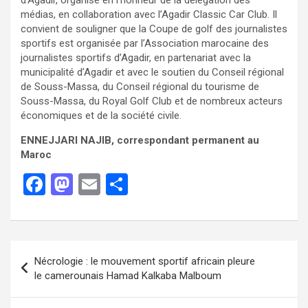
médias, en collaboration avec l’Agadir Classic Car Club. Il
convient de souligner que la Coupe de golf des journalistes
sportifs est organisée par l’Association marocaine des
journalistes sportifs d’Agadir, en partenariat avec la
municipalité d’Agadir et avec le soutien du Conseil régional
de Souss-Massa, du Conseil régional du tourisme de
Souss-Massa, du Royal Golf Club et de nombreux acteurs
économiques et de la société civile.
ENNEJJARI NAJIB
, correspondant permanent au
Maroc
F
M
E
P
a
a
m
ar
ce
st
ail
ta
b
o
g
Nécrologie : le mouvement sportif africain pleure
o
d
er
le camerounais Hamad Kalkaba Malboum
o
o