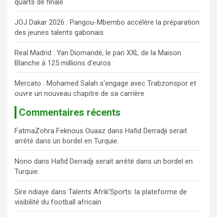
quarts de finale
r
JOJ Dakar 2026 : Pangou-Mbembo accélère la préparation
des jeunes talents gabonais
Real Madrid : Yan Diomandé, le pari XXL de la Maison
Blanche à 125 millions d’euros
Mercato : Mohamed Salah s’engage avec Trabzonspor et
ouvre un nouveau chapitre de sa carrière
Commentaires récents
FatmaZohra Feknous Ouaaz
dans
Hafid Derradji serait
arrêté dans un bordel en Turquie.
Nono
dans
Hafid Derradji serait arrêté dans un bordel en
Turquie.
Sire ndiaye
dans
Talents Afrik’Sports: la plateforme de
visibilité du football africain