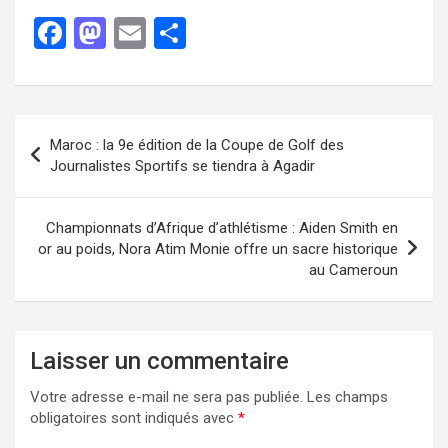
F
M
E
P
a
a
m
ar
ce
st
ail
ta
b
o
g
Maroc : la 9e édition de la Coupe de Golf des
o
d
er
Journalistes Sportifs se tiendra à Agadir
o
o
k
n
Championnats d’Afrique d’athlétisme : Aiden Smith en
or au poids, Nora Atim Monie offre un sacre historique
au Cameroun
Laisser un commentaire
Votre adresse e-mail ne sera pas publiée.
Les champs
obligatoires sont indiqués avec
*