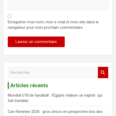
Enregistrer mon nom, mon e-mail et mon site dans le
navigateur pour mon prochain commentaire.
R
e
c
Articles récents
h
e
Mondial U18 de handball: l’Égypte réaliser un exploit qui
r
fait trembler
c
h
Can féminine 2026 : gros chocs en perspective lors des
e