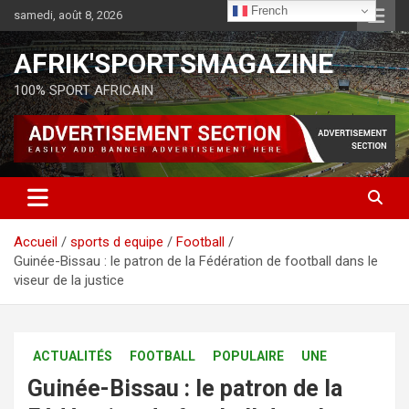
French
samedi, août 8, 2026
AFRIK'SPORTSMAGAZINE
100% SPORT AFRICAIN
Accueil
sports d equipe
Football
Guinée-Bissau : le patron de la Fédération de football dans le
viseur de la justice
ACTUALITÉS
FOOTBALL
POPULAIRE
UNE
Guinée-Bissau : le patron de la