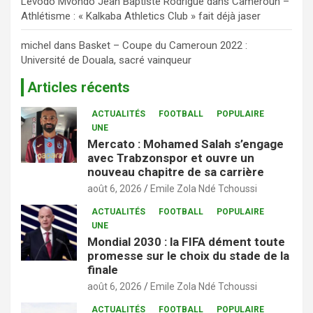
Levodo Mvondo Jean Baptiste Rodrigue
dans
Cameroun –
Athlétisme : « Kalkaba Athletics Club » fait déjà jaser
michel
dans
Basket – Coupe du Cameroun 2022 :
Université de Douala, sacré vainqueur
Articles récents
ACTUALITÉS
FOOTBALL
POPULAIRE
UNE
Mercato : Mohamed Salah s’engage
avec Trabzonspor et ouvre un
nouveau chapitre de sa carrière
août 6, 2026
Emile Zola Ndé Tchoussi
ACTUALITÉS
FOOTBALL
POPULAIRE
UNE
Mondial 2030 : la FIFA dément toute
promesse sur le choix du stade de la
finale
août 6, 2026
Emile Zola Ndé Tchoussi
ACTUALITÉS
FOOTBALL
POPULAIRE