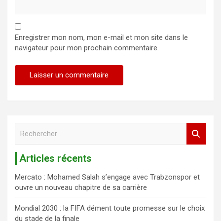
Enregistrer mon nom, mon e-mail et mon site dans le
navigateur pour mon prochain commentaire.
R
e
c
Articles récents
h
e
Mercato : Mohamed Salah s’engage avec Trabzonspor et
r
ouvre un nouveau chapitre de sa carrière
c
h
Mondial 2030 : la FIFA dément toute promesse sur le choix
e
du stade de la finale
r