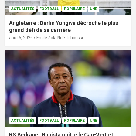
ACTUALITÉS
FOOTBALL
POPULAIRE
UNE
Angleterre : Darlin Yongwa décroche le plus
grand défi de sa carrière
août 5, 2026
Emile Zola Ndé Tchoussi
ACTUALITÉS
FOOTBALL
POPULAIRE
UNE
RS Berkane : Bubista quitte le Cap-Vert et