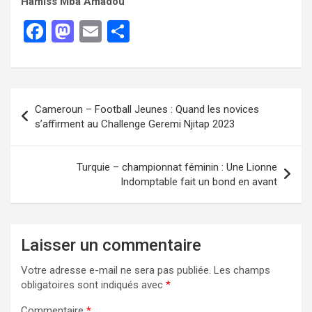
Hamiss Mba Amadou
F
M
E
P
a
a
m
ar
ce
st
ail
ta
b
o
g
Cameroun – Football Jeunes : Quand les novices
o
d
er
s’affirment au Challenge Geremi Njitap 2023
o
o
k
n
Turquie – championnat féminin : Une Lionne
Indomptable fait un bond en avant
Laisser un commentaire
Votre adresse e-mail ne sera pas publiée.
Les champs
obligatoires sont indiqués avec
*
Commentaire
*