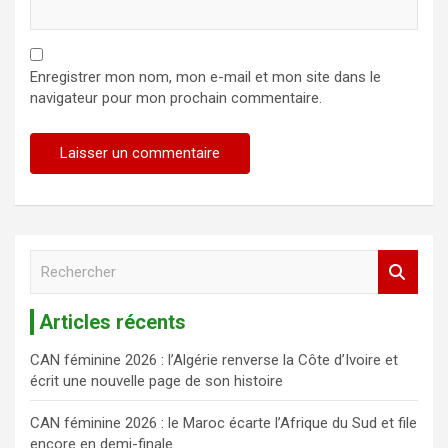
Enregistrer mon nom, mon e-mail et mon site dans le
navigateur pour mon prochain commentaire.
R
e
c
Articles récents
h
e
CAN féminine 2026 : l’Algérie renverse la Côte d’Ivoire et
r
écrit une nouvelle page de son histoire
c
h
CAN féminine 2026 : le Maroc écarte l’Afrique du Sud et file
e
encore en demi-finale