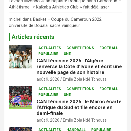
Levodo Mvondo Jean Baptiste Rodrigue
dans
Cameroun –
Athlétisme : « Kalkaba Athletics Club » fait déjà jaser
michel
dans
Basket – Coupe du Cameroun 2022 :
Université de Douala, sacré vainqueur
Articles récents
ACTUALITÉS
COMPÉTITIONS
FOOTBALL
POPULAIRE
UNE
CAN féminine 2026 : l’Algérie
renverse la Côte d’Ivoire et écrit une
nouvelle page de son histoire
août 9, 2026
Emile Zola Ndé Tchoussi
ACTUALITÉS
COMPÉTITIONS
FOOTBALL
POPULAIRE
UNE
CAN féminine 2026 : le Maroc écarte
l’Afrique du Sud et file encore en
demi-finale
août 9, 2026
Emile Zola Ndé Tchoussi
ACTUALITÉS
HANDBALL
POPULAIRE