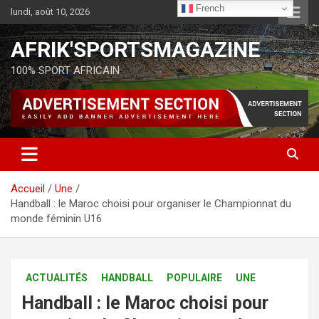
French
lundi, août 10, 2026
AFRIK'SPORTSMAGAZINE
100% SPORT AFRICAIN
Accueil
Une
Handball : le Maroc choisi pour organiser le Championnat du
monde féminin U16
ACTUALITÉS
HANDBALL
POPULAIRE
UNE
Handball : le Maroc choisi pour