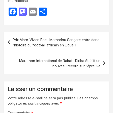
international.
F
M
E
P
a
a
m
ar
ce
st
ail
ta
b
o
g
Prix Marc-Vivien Foé : Mamadou Sangaré entre dans
o
d
er
l’histoire du football africain en Ligue 1
o
o
k
n
Marathon International de Rabat : Diriba établit un
nouveau record sur l’épreuve
Laisser un commentaire
Votre adresse e-mail ne sera pas publiée.
Les champs
obligatoires sont indiqués avec
*
Commentaire
*