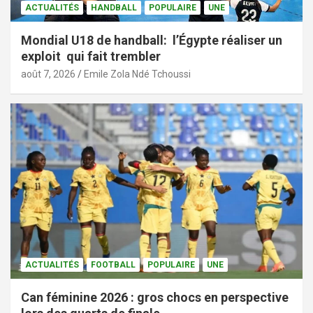
ACTUALITÉS
HANDBALL
POPULAIRE
UNE
Mondial U18 de handball: l’Égypte réaliser un
exploit qui fait trembler
août 7, 2026
Emile Zola Ndé Tchoussi
ACTUALITÉS
FOOTBALL
POPULAIRE
UNE
Can féminine 2026 : gros chocs en perspective