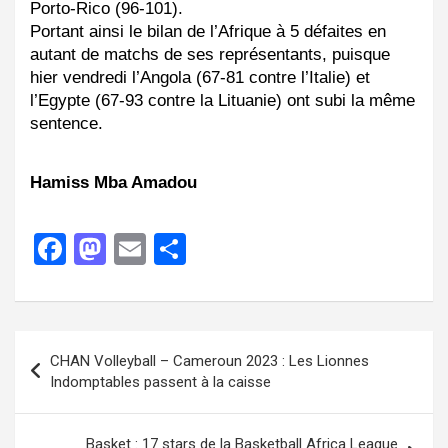
Porto-Rico (96-101). 
Portant ainsi le bilan de l’Afrique à 5 défaites en 
autant de matchs de ses représentants, puisque 
hier vendredi l’Angola (67-81 contre l’Italie) et 
l’Egypte (67-93 contre la Lituanie) ont subi la même 
sentence.
Hamiss Mba Amadou
F
M
E
P
a
a
m
ar
ce
st
ail
ta
b
o
g
CHAN Volleyball – Cameroun 2023 : Les Lionnes
o
d
er
Indomptables passent à la caisse
o
o
k
n
Basket : 17 stars de la Basketball Africa League