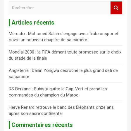
R
e
c
Articles récents
h
e
Mercato : Mohamed Salah s’engage avec Trabzonspor et
r
ouvre un nouveau chapitre de sa carrière
c
h
Mondial 2030 : la FIFA dément toute promesse sur le choix
e
du stade de la finale
r
Angleterre : Darlin Yongwa décroche le plus grand défi de
sa carrière
RS Berkane : Bubista quitte le Cap-Vert et prend les
commandes du champion du Maroc
Hervé Renard retrouve le banc des Éléphants onze ans
après son sacre continental
Commentaires récents