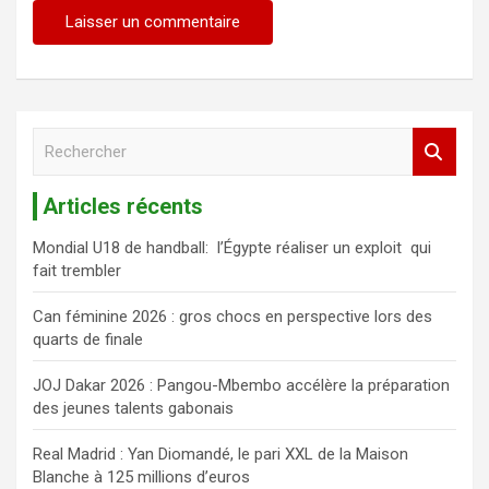
R
e
c
Articles récents
h
e
Mondial U18 de handball: l’Égypte réaliser un exploit qui
r
fait trembler
c
h
Can féminine 2026 : gros chocs en perspective lors des
e
quarts de finale
r
JOJ Dakar 2026 : Pangou-Mbembo accélère la préparation
des jeunes talents gabonais
Real Madrid : Yan Diomandé, le pari XXL de la Maison
Blanche à 125 millions d’euros