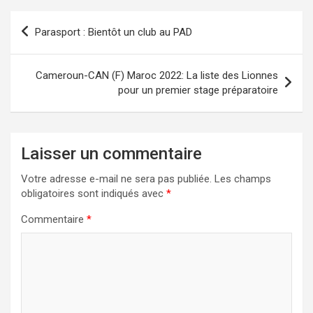
o
d
er
o
o
Parasport : Bientôt un club au PAD
k
n
Cameroun-CAN (F) Maroc 2022: La liste des Lionnes
pour un premier stage préparatoire
Laisser un commentaire
Votre adresse e-mail ne sera pas publiée.
Les champs
obligatoires sont indiqués avec
*
Commentaire
*