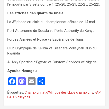
l’emporte par 3 sets contre 1 (25-20, 25-21, 22-25, 25-22).
Les affiches des quarts de finale
e
La 3
phase cruciale du championnat débute ce 14 mai
Port Autonome de Douala vs Ports Authority du Kenya
Forces Armées et Police vs Espérance de Tunis
Club Olympique de Kélibia vs Gisagara Volleyball Club du
Rwanda
Al Ahly Sporting d’Egypte vs Custom Services of Nigeria
Ayouba Nsangou
F
M
E
P
a
a
m
ar
Étiquettes:
Championnat d'Afrique des clubs champions
,
FAP
,
ce
st
ail
ta
PAD
,
Volleyball
b
o
g