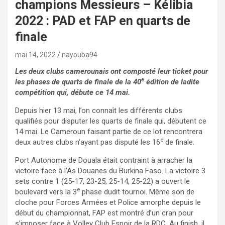
champions Messieurs – Kélibia
2022 : PAD et FAP en quarts de
finale
mai 14, 2022
nayouba94
Les deux clubs camerounais ont composté leur ticket pour
e
les phases de quarts de finale de la 40
édition de ladite
compétition qui, débute ce 14 mai.
Depuis hier 13 mai, l’on connaît les différents clubs
qualifiés pour disputer les quarts de finale qui, débutent ce
14 mai. Le Cameroun faisant partie de ce lot rencontrera
e
deux autres clubs n’ayant pas disputé les 16
de finale.
Port Autonome de Douala était contraint à arracher la
victoire face à l’As Douanes du Burkina Faso. La victoire 3
sets contre 1 (25-17, 23-25, 25-14, 25-22) a ouvert le
e
boulevard vers la 3
phase dudit tournoi. Même son de
cloche pour Forces Armées et Police amorphe depuis le
début du championnat, FAP est montré d’un cran pour
s’imposer face à Volley Club Espoir de la RDC. Au finish, il