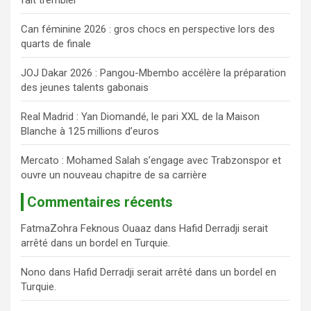
c
h
Can féminine 2026 : gros chocs en perspective lors des
e
quarts de finale
r
JOJ Dakar 2026 : Pangou-Mbembo accélère la préparation
des jeunes talents gabonais
Real Madrid : Yan Diomandé, le pari XXL de la Maison
Blanche à 125 millions d’euros
Mercato : Mohamed Salah s’engage avec Trabzonspor et
ouvre un nouveau chapitre de sa carrière
Commentaires récents
FatmaZohra Feknous Ouaaz
dans
Hafid Derradji serait
arrêté dans un bordel en Turquie.
Nono
dans
Hafid Derradji serait arrêté dans un bordel en
Turquie.