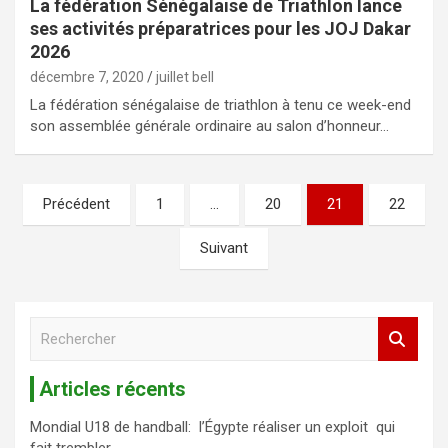
La fédération Sénégalaise de Triathlon lance
ses activités préparatrices pour les JOJ Dakar
2026
décembre 7, 2020
juillet bell
La fédération sénégalaise de triathlon à tenu ce week-end
son assemblée générale ordinaire au salon d’honneur…
Précédent
1
…
20
21
22
Suivant
R
e
c
Articles récents
h
e
Mondial U18 de handball: l’Égypte réaliser un exploit qui
r
fait trembler