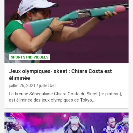
SPORTS INDIVIDUELS
Jeux olympiques- skeet : Chiara Costa est
éliminée
juillet 26, 2021
juillet bell
La tireuse Sénégalaise Chiara Costa du Skeet (tir plateau),
est éliminée des jeux olympiques de Tokyo.…