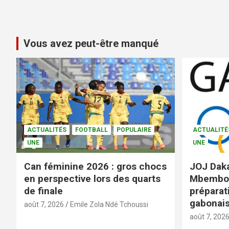
Vous avez peut-être manqué
ACTUALITÉS
FOOTBALL
POPULAIRE
ACTUALITÉ
UNE
UNE
Can féminine 2026 : gros chocs
JOJ Daka
en perspective lors des quarts
Mbembo 
de finale
préparat
gabonai
août 7, 2026
Emile Zola Ndé Tchoussi
août 7, 202