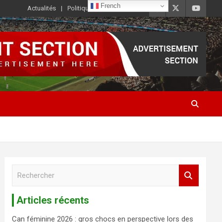
French
Actualités
Politique de Confidentialité
R
e
c
Articles récents
h
e
Can féminine 2026 : gros chocs en perspective lors des
r