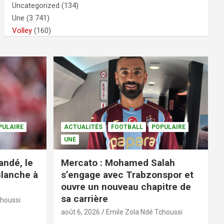
Uncategorized
(134)
Une
(3 741)
Volley
(160)
PULAIRE
ACTUALITÉS
FOOTBALL
POPULAIRE
UNE
andé, le
Mercato : Mohamed Salah
Blanche à
s’engage avec Trabzonspor et
ouvre un nouveau chapitre de
sa carrière
choussi
août 6, 2026
Emile Zola Ndé Tchoussi