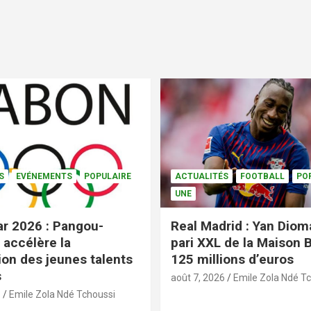
S
EVÉNEMENTS
POPULAIRE
ACTUALITÉS
FOOTBALL
PO
UNE
r 2026 : Pangou-
Real Madrid : Yan Diom
accélère la
pari XXL de la Maison 
ion des jeunes talents
125 millions d’euros
s
août 7, 2026
Emile Zola Ndé T
6
Emile Zola Ndé Tchoussi