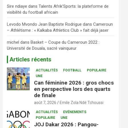
Sire ndiaye
dans
Talents Afrik’Sports: la plateforme de
visibilité du football africain
Levodo Mvondo Jean Baptiste Rodrigue
dans
Cameroun
– Athlétisme : « Kalkaba Athletics Club » fait déjà jaser
michel
dans
Basket – Coupe du Cameroun 2022 :
Université de Douala, sacré vainqueur
Articles récents
ACTUALITÉS
FOOTBALL
POPULAIRE
UNE
Can féminine 2026 : gros chocs
en perspective lors des quarts
de finale
août 7, 2026
Emile Zola Ndé Tchoussi
ACTUALITÉS
EVÉNEMENTS
POPULAIRE
UNE
JOJ Dakar 2026 : Pangou-