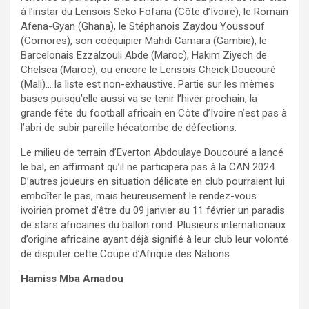
à l’instar du Lensois Seko Fofana (Côte d’Ivoire), le Romain
Afena-Gyan (Ghana), le Stéphanois Zaydou Youssouf
(Comores), son coéquipier Mahdi Camara (Gambie), le
Barcelonais Ezzalzouli Abde (Maroc), Hakim Ziyech de
Chelsea (Maroc), ou encore le Lensois Cheick Doucouré
(Mali)… la liste est non-exhaustive. Partie sur les mêmes
bases puisqu’elle aussi va se tenir l’hiver prochain, la
grande fête du football africain en Côte d’Ivoire n’est pas à
l’abri de subir pareille hécatombe de défections.
Le milieu de terrain d’Everton Abdoulaye Doucouré a lancé
le bal, en affirmant qu’il ne participera pas à la CAN 2024.
D’autres joueurs en situation délicate en club pourraient lui
emboîter le pas, mais heureusement le rendez-vous
ivoirien promet d’être du 09 janvier au 11 février un paradis
de stars africaines du ballon rond. Plusieurs internationaux
d’origine africaine ayant déjà signifié à leur club leur volonté
de disputer cette Coupe d’Afrique des Nations.
Hamiss Mba Amadou