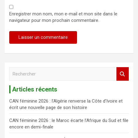
Enregistrer mon nom, mon e-mail et mon site dans le
navigateur pour mon prochain commentaire.
R
e
c
Articles récents
h
e
CAN féminine 2026 : l’Algérie renverse la Côte d’Ivoire et
r
écrit une nouvelle page de son histoire
c
h
CAN féminine 2026 : le Maroc écarte l’Afrique du Sud et file
e
encore en demi-finale
r