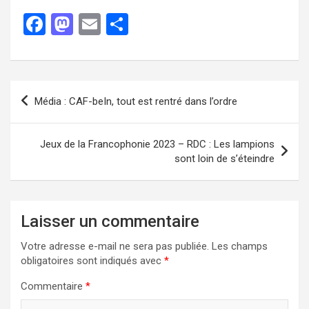
F
M
E
P
a
a
m
ar
ce
st
ail
ta
b
o
g
Média : CAF-beIn, tout est rentré dans l’ordre
o
d
er
o
o
Jeux de la Francophonie 2023 – RDC : Les lampions
k
n
sont loin de s’éteindre
Laisser un commentaire
Votre adresse e-mail ne sera pas publiée.
Les champs
obligatoires sont indiqués avec
*
Commentaire
*