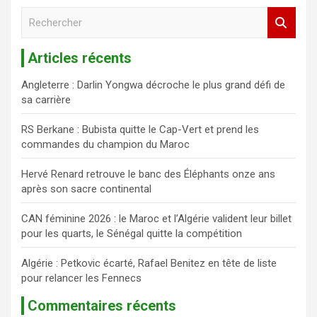
R
e
c
Articles récents
h
e
Angleterre : Darlin Yongwa décroche le plus grand défi de
r
sa carrière
c
h
RS Berkane : Bubista quitte le Cap-Vert et prend les
e
commandes du champion du Maroc
r
Hervé Renard retrouve le banc des Éléphants onze ans
après son sacre continental
CAN féminine 2026 : le Maroc et l’Algérie valident leur billet
pour les quarts, le Sénégal quitte la compétition
Algérie : Petkovic écarté, Rafael Benitez en tête de liste
pour relancer les Fennecs
Commentaires récents