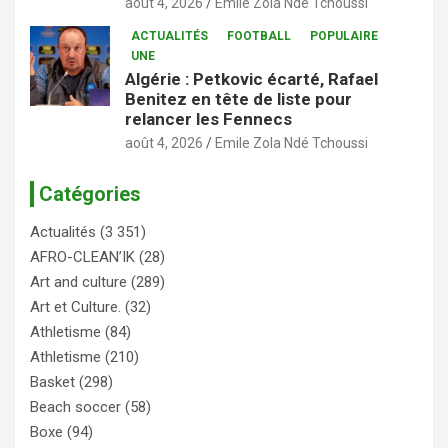
août 4, 2026
Emile Zola Ndé Tchoussi
ACTUALITÉS
FOOTBALL
POPULAIRE
UNE
Algérie : Petkovic écarté, Rafael
Benitez en tête de liste pour
relancer les Fennecs
août 4, 2026
Emile Zola Ndé Tchoussi
Catégories
Actualités
(3 351)
AFRO-CLEAN’IK
(28)
Art and culture
(289)
Art et Culture.
(32)
Athletisme
(84)
Athletisme
(210)
Basket
(298)
Beach soccer
(58)
Boxe
(94)