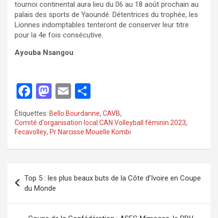
tournoi continental aura lieu du 06 au 18 août prochain au
palais des sports de Yaoundé. Détentrices du trophée, les
Lionnes indomptables tenteront de conserver leur titre
pour la 4
e
fois consécutive.
Ayouba Nsangou
F
M
E
P
a
a
m
ar
Étiquettes:
Bello Bourdanne
,
CAVB
,
ce
st
ail
ta
Comité d'organisation local CAN Volleyball féminin 2023
,
Fecavolley
,
Pr Narcisse Mouelle Kombi
b
o
g
o
d
er
o
o
Top 5 : les plus beaux buts de la Côte d’Ivoire en Coupe
k
n
du Monde