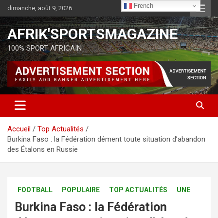
French
dimanche, août 9, 2026
AFRIK'SPORTSMAGAZINE
100% SPORT AFRICAIN
Accueil
Top Actualités
Burkina Faso : la Fédération dément toute situation d’abandon
des Étalons en Russie
FOOTBALL
POPULAIRE
TOP ACTUALITÉS
UNE
Burkina Faso : la Fédération