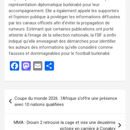
représentation diplomatique burkinabè pour leur
accompagnement. Elle a également appelé les supporters
et l’opinion publique à privilégier les informations diffusées
par les canaux officiels afin d’éviter la propagation de
rumeurs. Estimant que certaines publications ont porté
atteinte à l’image de la sélection nationale, la FBF a enfin
indiqué qu’elle envisageait des démarches pour identifier
les auteurs des informations qu’elle considère comme
fausses et dommageables pour le football burkinabè.
F
M
E
P
a
a
m
ar
ce
st
ail
ta
b
o
g
Coupe du monde 2026 : l’Afrique s’offre une présence
o
d
er
avec 10 nations qualifiées
o
o
k
n
MMA : Dioum 2 retrouve la cage et vise une deuxième
victoire en carrière à Conakry