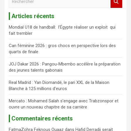
e
c
Articles récents
h
e
Mondial U18 de handball: l’Égypte réaliser un exploit qui
r
fait trembler
c
h
Can féminine 2026 : gros chocs en perspective lors des
e
quarts de finale
r
JOJ Dakar 2026 : Pangou-Mbembo accélère la préparation
des jeunes talents gabonais
Real Madrid : Yan Diomandé, le pari XXL de la Maison
Blanche à 125 millions d’euros
Mercato : Mohamed Salah s’engage avec Trabzonspor et
ouvre un nouveau chapitre de sa carrière
Commentaires récents
FatmaZohra Feknous Ouaaz
dans
Hafid Derradji serait