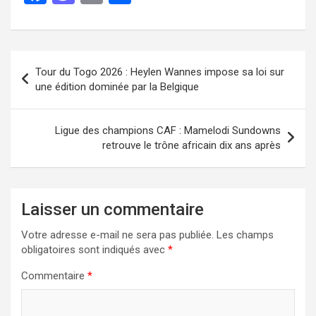
a
a
m
ar
ce
st
ail
ta
b
o
g
Tour du Togo 2026 : Heylen Wannes impose sa loi sur
o
d
er
une édition dominée par la Belgique
o
o
k
n
Ligue des champions CAF : Mamelodi Sundowns
retrouve le trône africain dix ans après
Laisser un commentaire
Votre adresse e-mail ne sera pas publiée.
Les champs
obligatoires sont indiqués avec
*
Commentaire
*