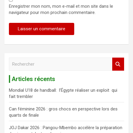
Enregistrer mon nom, mon e-mail et mon site dans le
navigateur pour mon prochain commentaire.
R
e
c
Articles récents
h
e
Mondial U18 de handball: l’Égypte réaliser un exploit qui
r
fait trembler
c
h
Can féminine 2026 : gros chocs en perspective lors des
e
quarts de finale
r
JOJ Dakar 2026 : Pangou-Mbembo accélère la préparation