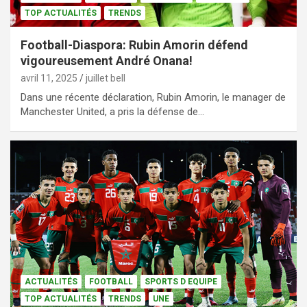
TOP ACTUALITÉS
TRENDS
Football-Diaspora: Rubin Amorin défend
vigoureusement André Onana!
avril 11, 2025
juillet bell
Dans une récente déclaration, Rubin Amorin, le manager de
Manchester United, a pris la défense de…
ACTUALITÉS
FOOTBALL
SPORTS D EQUIPE
TOP ACTUALITÉS
TRENDS
UNE