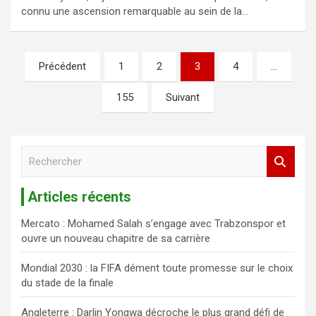
connu une ascension remarquable au sein de la…
Précédent
1
2
3
4
…
155
Suivant
R
e
c
Articles récents
h
e
Mercato : Mohamed Salah s’engage avec Trabzonspor et
r
ouvre un nouveau chapitre de sa carrière
c
h
Mondial 2030 : la FIFA dément toute promesse sur le choix
e
du stade de la finale
r
Angleterre : Darlin Yongwa décroche le plus grand défi de