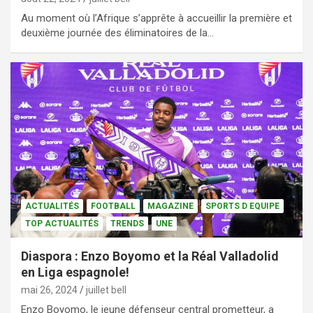
Au moment où l’Afrique s’apprête à accueillir la première et
deuxième journée des éliminatoires de la…
ACTUALITÉS
FOOTBALL
MAGAZINE
SPORTS D EQUIPE
TOP ACTUALITÉS
TRENDS
UNE
Diaspora : Enzo Boyomo et la Réal Valladolid
en Liga espagnole!
mai 26, 2024
juillet bell
Enzo Boyomo, le jeune défenseur central prometteur, a