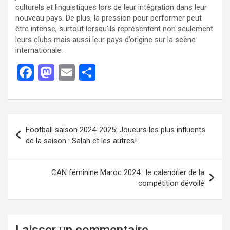
culturels et linguistiques lors de leur intégration dans leur
nouveau pays. De plus, la pression pour performer peut
être intense, surtout lorsqu’ils représentent non seulement
leurs clubs mais aussi leur pays d’origine sur la scène
internationale.
F
M
E
P
a
a
m
ar
ce
st
ail
ta
b
o
g
Football saison 2024-2025: Joueurs les plus influents
o
d
er
de la saison : Salah et les autres!
o
o
k
n
CAN féminine Maroc 2024 : le calendrier de la
compétition dévoilé
Laisser un commentaire