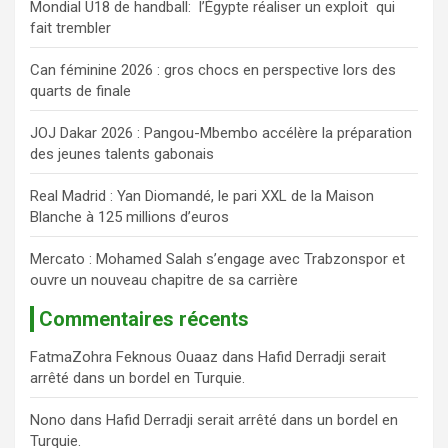
Mondial U18 de handball: l’Égypte réaliser un exploit qui
r
fait trembler
c
h
Can féminine 2026 : gros chocs en perspective lors des
e
quarts de finale
r
JOJ Dakar 2026 : Pangou-Mbembo accélère la préparation
des jeunes talents gabonais
Real Madrid : Yan Diomandé, le pari XXL de la Maison
Blanche à 125 millions d’euros
Mercato : Mohamed Salah s’engage avec Trabzonspor et
ouvre un nouveau chapitre de sa carrière
Commentaires récents
FatmaZohra Feknous Ouaaz
dans
Hafid Derradji serait
arrêté dans un bordel en Turquie.
Nono
dans
Hafid Derradji serait arrêté dans un bordel en
Turquie.