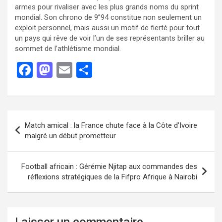
armes pour rivaliser avec les plus grands noms du sprint
mondial. Son chrono de 9’’94 constitue non seulement un
exploit personnel, mais aussi un motif de fierté pour tout
un pays qui rêve de voir l’un de ses représentants briller au
sommet de l’athlétisme mondial.
F
M
E
P
a
a
m
ar
ce
st
ail
ta
b
o
g
Match amical : la France chute face à la Côte d’Ivoire
o
d
er
malgré un début prometteur
o
o
k
n
Football africain : Gérémie Njitap aux commandes des
réflexions stratégiques de la Fifpro Afrique à Nairobi
Laisser un commentaire