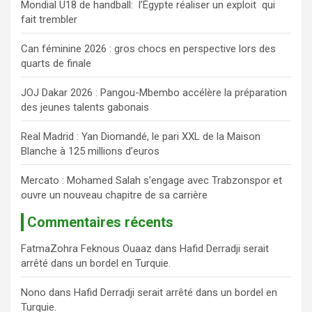
Mondial U18 de handball: l’Égypte réaliser un exploit qui
r
fait trembler
c
h
Can féminine 2026 : gros chocs en perspective lors des
e
quarts de finale
r
JOJ Dakar 2026 : Pangou-Mbembo accélère la préparation
des jeunes talents gabonais
Real Madrid : Yan Diomandé, le pari XXL de la Maison
Blanche à 125 millions d’euros
Mercato : Mohamed Salah s’engage avec Trabzonspor et
ouvre un nouveau chapitre de sa carrière
Commentaires récents
FatmaZohra Feknous Ouaaz
dans
Hafid Derradji serait
arrêté dans un bordel en Turquie.
Nono
dans
Hafid Derradji serait arrêté dans un bordel en
Turquie.