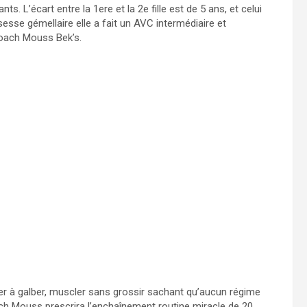
L’écart entre la 1ere et la 2e fille est de 5 ans, et celui
sesse gémellaire elle a fait un AVC intermédiaire et
coach Mouss Bek’s.
sier à galber, muscler sans grossir sachant qu’aucun régime
oach Mouss prescrira l’enchaînement routine miracle de 20