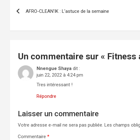
b
o
g
o
d
er
AFRO-CLEAN’IK : L’astuce de la semaine
o
o
k
n
Un commentaire sur «
Fitness
Nnengue Shaya
dit :
juin 22, 2022 à 4:24 pm
Tres intéressant !
Répondre
Laisser un commentaire
Votre adresse e-mail ne sera pas publiée.
Les champs oblig
Commentaire
*