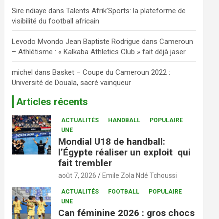
Sire ndiaye
dans
Talents Afrik’Sports: la plateforme de
visibilité du football africain
Levodo Mvondo Jean Baptiste Rodrigue
dans
Cameroun
– Athlétisme : « Kalkaba Athletics Club » fait déjà jaser
michel
dans
Basket – Coupe du Cameroun 2022 :
Université de Douala, sacré vainqueur
Articles récents
ACTUALITÉS
HANDBALL
POPULAIRE
UNE
Mondial U18 de handball:
l’Égypte réaliser un exploit qui
fait trembler
août 7, 2026
Emile Zola Ndé Tchoussi
ACTUALITÉS
FOOTBALL
POPULAIRE
UNE
Can féminine 2026 : gros chocs