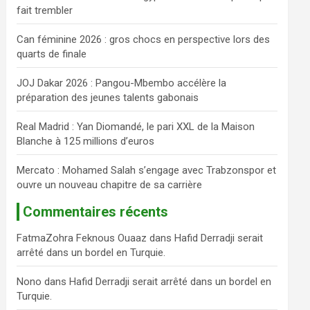
fait trembler
c
h
Can féminine 2026 : gros chocs en perspective lors des
e
quarts de finale
r
JOJ Dakar 2026 : Pangou-Mbembo accélère la
préparation des jeunes talents gabonais
Real Madrid : Yan Diomandé, le pari XXL de la Maison
Blanche à 125 millions d’euros
Mercato : Mohamed Salah s’engage avec Trabzonspor et
ouvre un nouveau chapitre de sa carrière
Commentaires récents
FatmaZohra Feknous Ouaaz
dans
Hafid Derradji serait
arrêté dans un bordel en Turquie.
Nono
dans
Hafid Derradji serait arrêté dans un bordel en
Turquie.