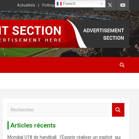
French
Actualités
Politique de Confidentialité
R
e
c
Articles récents
h
e
Mondial U18 de handball: l’Égypte réaliser un exploit qui
r