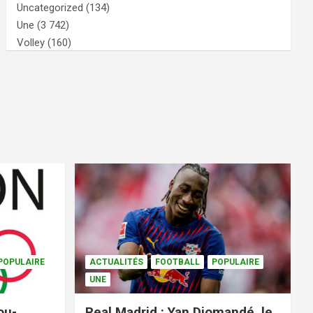
Uncategorized
(134)
Une
(3 742)
Volley
(160)
POPULAIRE
ACTUALITÉS
FOOTBALL
POPULAIRE
UNE
ou-
Real Madrid : Yan Diomandé, le