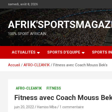
samedi, août 8, 2026
AFRIK'SPORTSMAGAZ
100% SPORT AFRICAIN
ACTUALITÉS
SPORTS D’EQUIPE
SPORTS IN
Accueil
AFRO-CLEAN’IK
Fitness avec Coach Mouss Bek’s
AFRO-CLEAN’IK
FITNESS
Fitness avec Coach Mouss Bek
juin 20, 2022
Hamiss Mba
1 commentaire