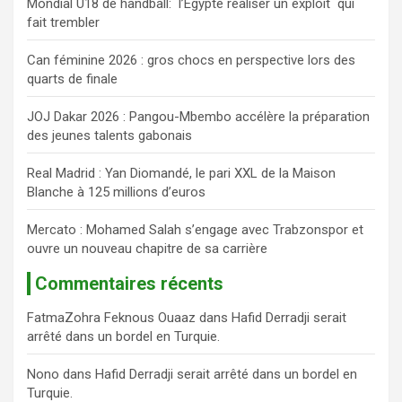
Mondial U18 de handball: l’Égypte réaliser un exploit qui
r
fait trembler
c
h
Can féminine 2026 : gros chocs en perspective lors des
e
quarts de finale
r
JOJ Dakar 2026 : Pangou-Mbembo accélère la préparation
des jeunes talents gabonais
Real Madrid : Yan Diomandé, le pari XXL de la Maison
Blanche à 125 millions d’euros
Mercato : Mohamed Salah s’engage avec Trabzonspor et
ouvre un nouveau chapitre de sa carrière
Commentaires récents
FatmaZohra Feknous Ouaaz
dans
Hafid Derradji serait
arrêté dans un bordel en Turquie.
Nono
dans
Hafid Derradji serait arrêté dans un bordel en
Turquie.