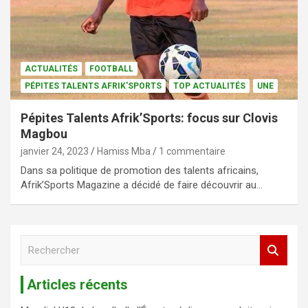
ACTUALITÉS
FOOTBALL
PÉPITES TALENTS AFRIK'SPORTS
TOP ACTUALITÉS
UNE
Pépites Talents Afrik’Sports: focus sur Clovis
Magbou
janvier 24, 2023
Hamiss Mba
1 commentaire
Dans sa politique de promotion des talents africains,
Afrik’Sports Magazine a décidé de faire découvrir au…
R
e
c
Articles récents
h
e