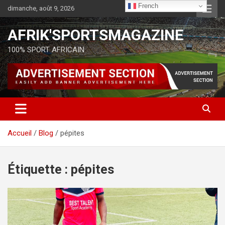
French
dimanche, août 9, 2026
AFRIK'SPORTSMAGAZINE
100% SPORT AFRICAIN
Accueil
Blog
pépites
Étiquette :
pépites