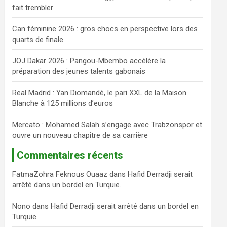
fait trembler
c
h
Can féminine 2026 : gros chocs en perspective lors des
e
quarts de finale
r
JOJ Dakar 2026 : Pangou-Mbembo accélère la
préparation des jeunes talents gabonais
Real Madrid : Yan Diomandé, le pari XXL de la Maison
Blanche à 125 millions d’euros
Mercato : Mohamed Salah s’engage avec Trabzonspor et
ouvre un nouveau chapitre de sa carrière
Commentaires récents
FatmaZohra Feknous Ouaaz
dans
Hafid Derradji serait
arrêté dans un bordel en Turquie.
Nono
dans
Hafid Derradji serait arrêté dans un bordel en
Turquie.