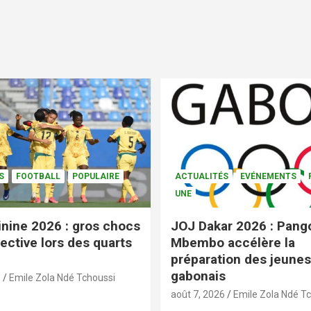
S
FOOTBALL
POPULAIRE
ACTUALITÉS
EVÉNEMENTS
UNE
nine 2026 : gros chocs
JOJ Dakar 2026 : Pang
ective lors des quarts
Mbembo accélère la
préparation des jeunes
gabonais
6
Emile Zola Ndé Tchoussi
août 7, 2026
Emile Zola Ndé T