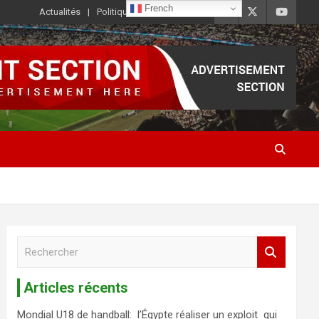
French
Actualités
Politique de Confidentialité
R
e
c
Articles récents
h
e
Mondial U18 de handball: l’Égypte réaliser un exploit qui
r