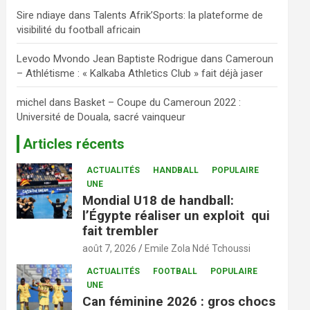
Sire ndiaye
dans
Talents Afrik’Sports: la plateforme de
visibilité du football africain
Levodo Mvondo Jean Baptiste Rodrigue
dans
Cameroun
– Athlétisme : « Kalkaba Athletics Club » fait déjà jaser
michel
dans
Basket – Coupe du Cameroun 2022 :
Université de Douala, sacré vainqueur
Articles récents
ACTUALITÉS
HANDBALL
POPULAIRE
UNE
Mondial U18 de handball:
l’Égypte réaliser un exploit qui
fait trembler
août 7, 2026
Emile Zola Ndé Tchoussi
ACTUALITÉS
FOOTBALL
POPULAIRE
UNE
Can féminine 2026 : gros chocs