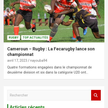
RUGBY
TOP ACTUALITÉS
Cameroun – Rugby : La Fecarugby lance son
championnat
avril 17, 2023
nayouba94
Quatre formations engagées dans le championnat de
deuxième division et six dans la catégorie U20 ont…
R
e
c
Articles récents
h