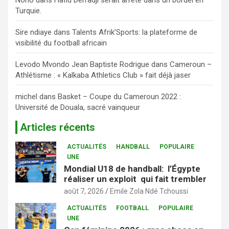
Nono
dans
Hafid Derradji serait arrêté dans un bordel en
Turquie.
Sire ndiaye
dans
Talents Afrik’Sports: la plateforme de
visibilité du football africain
Levodo Mvondo Jean Baptiste Rodrigue
dans
Cameroun –
Athlétisme : « Kalkaba Athletics Club » fait déjà jaser
michel
dans
Basket – Coupe du Cameroun 2022 :
Université de Douala, sacré vainqueur
Articles récents
ACTUALITÉS
HANDBALL
POPULAIRE
UNE
Mondial U18 de handball: l’Égypte
réaliser un exploit qui fait trembler
août 7, 2026
Emile Zola Ndé Tchoussi
ACTUALITÉS
FOOTBALL
POPULAIRE
UNE