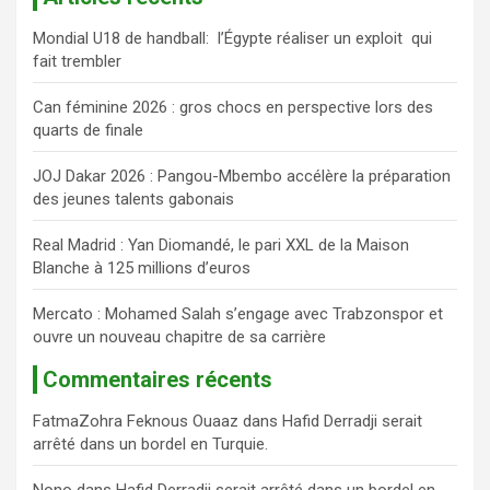
e
Mondial U18 de handball: l’Égypte réaliser un exploit qui
r
fait trembler
c
h
Can féminine 2026 : gros chocs en perspective lors des
e
quarts de finale
r
JOJ Dakar 2026 : Pangou-Mbembo accélère la préparation
des jeunes talents gabonais
Real Madrid : Yan Diomandé, le pari XXL de la Maison
Blanche à 125 millions d’euros
Mercato : Mohamed Salah s’engage avec Trabzonspor et
ouvre un nouveau chapitre de sa carrière
Commentaires récents
FatmaZohra Feknous Ouaaz
dans
Hafid Derradji serait
arrêté dans un bordel en Turquie.