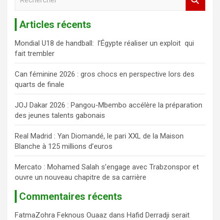
e
c
Articles récents
h
e
Mondial U18 de handball: l’Égypte réaliser un exploit qui
r
fait trembler
c
h
Can féminine 2026 : gros chocs en perspective lors des
e
quarts de finale
r
JOJ Dakar 2026 : Pangou-Mbembo accélère la préparation
des jeunes talents gabonais
Real Madrid : Yan Diomandé, le pari XXL de la Maison
Blanche à 125 millions d’euros
Mercato : Mohamed Salah s’engage avec Trabzonspor et
ouvre un nouveau chapitre de sa carrière
Commentaires récents
FatmaZohra Feknous Ouaaz
dans
Hafid Derradji serait