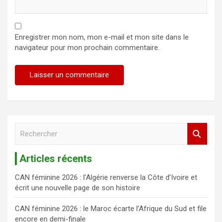
Enregistrer mon nom, mon e-mail et mon site dans le
navigateur pour mon prochain commentaire.
R
e
c
Articles récents
h
e
CAN féminine 2026 : l’Algérie renverse la Côte d’Ivoire et
r
écrit une nouvelle page de son histoire
c
h
CAN féminine 2026 : le Maroc écarte l’Afrique du Sud et file
e
encore en demi-finale
r