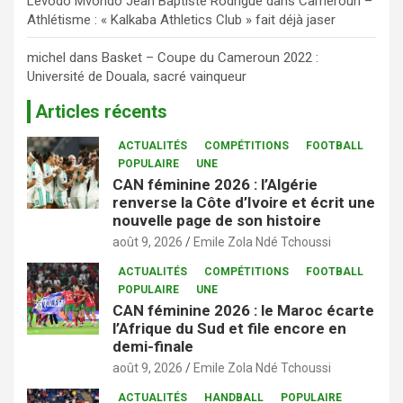
Levodo Mvondo Jean Baptiste Rodrigue
dans
Cameroun –
Athlétisme : « Kalkaba Athletics Club » fait déjà jaser
michel
dans
Basket – Coupe du Cameroun 2022 :
Université de Douala, sacré vainqueur
Articles récents
ACTUALITÉS
COMPÉTITIONS
FOOTBALL
POPULAIRE
UNE
CAN féminine 2026 : l’Algérie
renverse la Côte d’Ivoire et écrit une
nouvelle page de son histoire
août 9, 2026
Emile Zola Ndé Tchoussi
ACTUALITÉS
COMPÉTITIONS
FOOTBALL
POPULAIRE
UNE
CAN féminine 2026 : le Maroc écarte
l’Afrique du Sud et file encore en
demi-finale
août 9, 2026
Emile Zola Ndé Tchoussi
ACTUALITÉS
HANDBALL
POPULAIRE