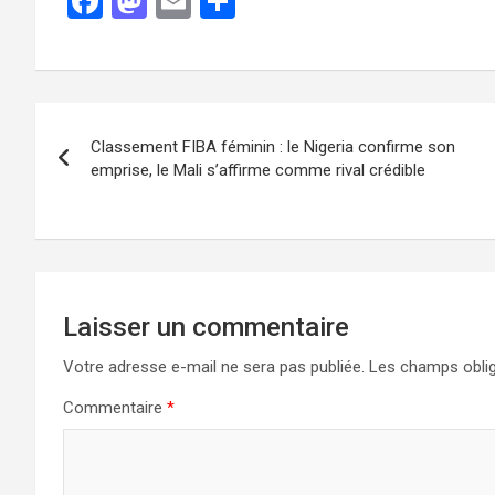
F
M
E
P
a
a
m
ar
ce
st
ail
ta
b
o
g
o
d
er
Classement FIBA féminin : le Nigeria confirme son
o
o
emprise, le Mali s’affirme comme rival crédible
k
n
Laisser un commentaire
Votre adresse e-mail ne sera pas publiée.
Les champs oblig
Commentaire
*