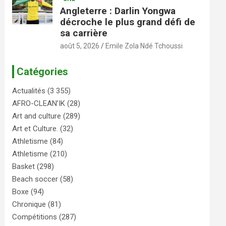
Angleterre : Darlin Yongwa
décroche le plus grand défi de
sa carrière
août 5, 2026
Emile Zola Ndé Tchoussi
Catégories
Actualités
(3 355)
AFRO-CLEAN’IK
(28)
Art and culture
(289)
Art et Culture.
(32)
Athletisme
(84)
Athletisme
(210)
Basket
(298)
Beach soccer
(58)
Boxe
(94)
Chronique
(81)
Compétitions
(287)