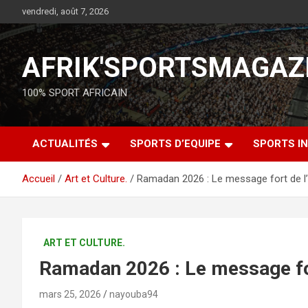
vendredi, août 7, 2026
AFRIK'SPORTSMAGAZ
100% SPORT AFRICAIN
ACTUALITÉS
SPORTS D’EQUIPE
SPORTS IN
Accueil
Art et Culture.
Ramadan 2026 : Le message fort de l
ART ET CULTURE.
Ramadan 2026 : Le message fo
mars 25, 2026
nayouba94