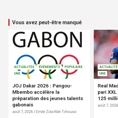
Vous avez peut-être manqué
ACTUALITÉS
EVÉNEMENTS
POPULAIRE
ACTUALITÉ
UNE
UNE
JOJ Dakar 2026 : Pangou-
Real Mad
Mbembo accélère la
pari XXL
préparation des jeunes talents
125 mill
gabonais
août 7, 202
août 7, 2026
Emile Zola Ndé Tchoussi