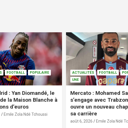
S
FOOTBALL
POPULAIRE
ACTUALITÉS
FOOTBALL
PO
UNE
rid : Yan Diomandé, le
Mercato : Mohamed Sa
 de la Maison Blanche à
s’engage avec Trabzon
ions d’euros
ouvre un nouveau chap
sa carrière
6
Emile Zola Ndé Tchoussi
août 6, 2026
Emile Zola Ndé T