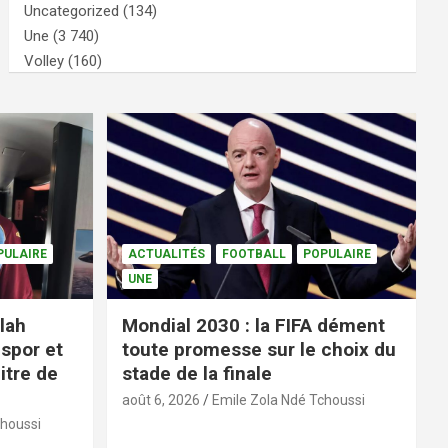
Uncategorized
(134)
Une
(3 740)
Volley
(160)
PULAIRE
ACTUALITÉS
FOOTBALL
POPULAIRE
UNE
lah
Mondial 2030 : la FIFA dément
spor et
toute promesse sur le choix du
itre de
stade de la finale
août 6, 2026
Emile Zola Ndé Tchoussi
choussi