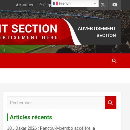
French
Actualités
Politique de Confidentialité
R
e
c
Articles récents
h
e
JOJ Dakar 2026 : Pangou-Mbembo accélère la
r