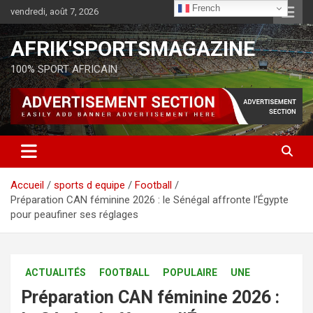
French
vendredi, août 7, 2026
AFRIK'SPORTSMAGAZINE
100% SPORT AFRICAIN
Accueil
sports d equipe
Football
Préparation CAN féminine 2026 : le Sénégal affronte l’Égypte
pour peaufiner ses réglages
ACTUALITÉS
FOOTBALL
POPULAIRE
UNE
Préparation CAN féminine 2026 :