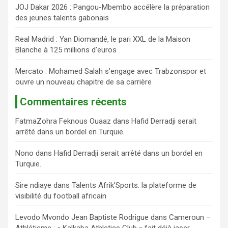
JOJ Dakar 2026 : Pangou-Mbembo accélère la préparation
des jeunes talents gabonais
Real Madrid : Yan Diomandé, le pari XXL de la Maison
Blanche à 125 millions d’euros
Mercato : Mohamed Salah s’engage avec Trabzonspor et
ouvre un nouveau chapitre de sa carrière
Commentaires récents
FatmaZohra Feknous Ouaaz
dans
Hafid Derradji serait
arrêté dans un bordel en Turquie.
Nono
dans
Hafid Derradji serait arrêté dans un bordel en
Turquie.
Sire ndiaye
dans
Talents Afrik’Sports: la plateforme de
visibilité du football africain
Levodo Mvondo Jean Baptiste Rodrigue
dans
Cameroun –
Athlétisme : « Kalkaba Athletics Club » fait déjà jaser