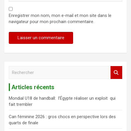
Enregistrer mon nom, mon e-mail et mon site dans le
navigateur pour mon prochain commentaire.
R
e
c
Articles récents
h
e
Mondial U18 de handball: l’Égypte réaliser un exploit qui
r
fait trembler
c
h
Can féminine 2026 : gros chocs en perspective lors des
e
quarts de finale
r