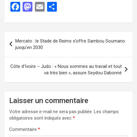
F
M
E
P
a
a
m
ar
ce
st
ail
ta
b
o
g
Mercato : le Stade de Reims s’offre Sambou Soumano
o
d
er
jusqu’en 2030
o
o
k
n
Côte d’Ivoire – Judo : « Nous sommes au travail et tout
va très bien », assure Seydou Dabonné
Laisser un commentaire
Votre adresse e-mail ne sera pas publiée.
Les champs
obligatoires sont indiqués avec
*
Commentaire
*