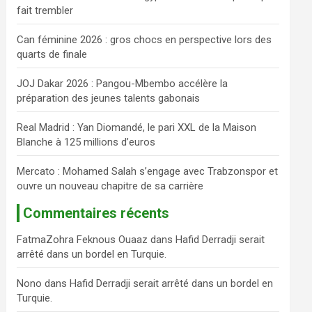
fait trembler
c
h
Can féminine 2026 : gros chocs en perspective lors des
e
quarts de finale
r
JOJ Dakar 2026 : Pangou-Mbembo accélère la
préparation des jeunes talents gabonais
Real Madrid : Yan Diomandé, le pari XXL de la Maison
Blanche à 125 millions d’euros
Mercato : Mohamed Salah s’engage avec Trabzonspor et
ouvre un nouveau chapitre de sa carrière
Commentaires récents
FatmaZohra Feknous Ouaaz
dans
Hafid Derradji serait
arrêté dans un bordel en Turquie.
Nono
dans
Hafid Derradji serait arrêté dans un bordel en
Turquie.