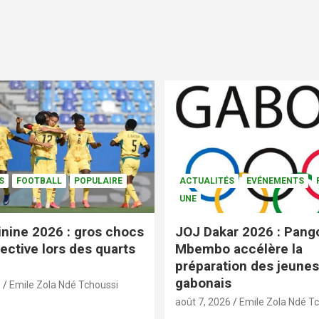
S
FOOTBALL
POPULAIRE
ACTUALITÉS
EVÉNEMENTS
UNE
nine 2026 : gros chocs
JOJ Dakar 2026 : Pang
ective lors des quarts
Mbembo accélère la
préparation des jeunes
gabonais
6
Emile Zola Ndé Tchoussi
août 7, 2026
Emile Zola Ndé T