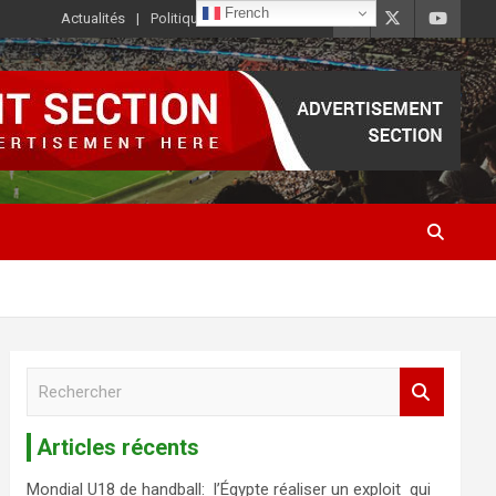
French
Actualités
Politique de Confidentialité
R
e
c
Articles récents
h
e
Mondial U18 de handball: l’Égypte réaliser un exploit qui
r