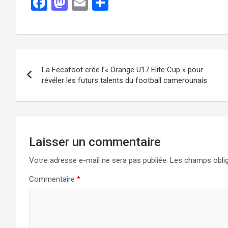
F
M
E
P
a
a
m
ar
ce
st
ail
ta
b
o
g
o
d
er
La Fecafoot crée l’« Orange U17 Elite Cup » pour
o
o
révéler les futurs talents du football camerounais
k
n
Laisser un commentaire
Votre adresse e-mail ne sera pas publiée.
Les champs oblig
Commentaire
*