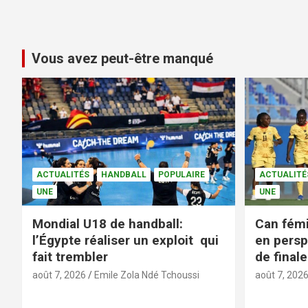
Vous avez peut-être manqué
ACTUALITÉS
HANDBALL
POPULAIRE
ACTUALITÉ
UNE
UNE
Mondial U18 de handball:
Can fémi
l’Égypte réaliser un exploit qui
en persp
fait trembler
de finale
août 7, 2026
Emile Zola Ndé Tchoussi
août 7, 202