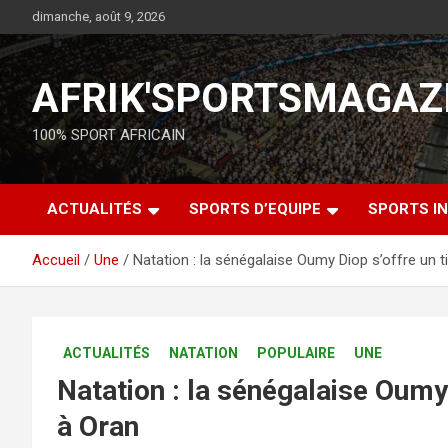
dimanche, août 9, 2026
AFRIK'SPORTSMAGAZ
100% SPORT AFRICAIN
ACTUALITÉS
SPORTS D’EQUIPE
SPORTS IN
Accueil
Une
Natation : la sénégalaise Oumy Diop s’offre un t
ACTUALITÉS
NATATION
POPULAIRE
UNE
Natation : la sénégalaise Oumy 
à Oran