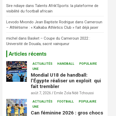
Sire ndiaye
dans
Talents Afrik’Sports: la plateforme de
visibilité du football africain
Levodo Mvondo Jean Baptiste Rodrigue
dans
Cameroun
– Athlétisme : « Kalkaba Athletics Club » fait déjà jaser
michel
dans
Basket – Coupe du Cameroun 2022 :
Université de Douala, sacré vainqueur
Articles récents
ACTUALITÉS
HANDBALL
POPULAIRE
UNE
Mondial U18 de handball:
l’Égypte réaliser un exploit qui
fait trembler
août 7, 2026
Emile Zola Ndé Tchoussi
ACTUALITÉS
FOOTBALL
POPULAIRE
UNE
Can féminine 2026 : gros chocs