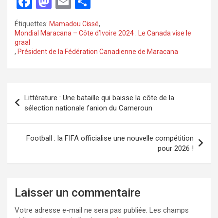
F
M
E
P
a
a
m
ar
Étiquettes:
Mamadou Cissé
,
ce
st
ail
ta
Mondial Maracana – Côte d’Ivoire 2024 : Le Canada vise le
graal
b
o
g
,
Président de la Fédération Canadienne de Maracana
o
d
er
o
o
k
n
Littérature : Une bataille qui baisse la côte de la
sélection nationale fanion du Cameroun
Football : la FIFA officialise une nouvelle compétition
pour 2026 !
Laisser un commentaire
Votre adresse e-mail ne sera pas publiée.
Les champs