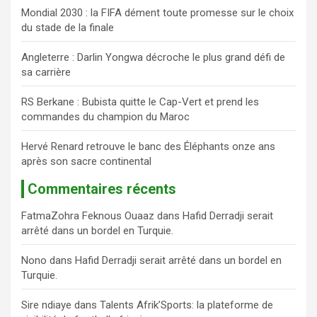
h
Mondial 2030 : la FIFA dément toute promesse sur le choix
e
du stade de la finale
r
Angleterre : Darlin Yongwa décroche le plus grand défi de
sa carrière
RS Berkane : Bubista quitte le Cap-Vert et prend les
commandes du champion du Maroc
Hervé Renard retrouve le banc des Éléphants onze ans
après son sacre continental
Commentaires récents
FatmaZohra Feknous Ouaaz
dans
Hafid Derradji serait
arrêté dans un bordel en Turquie.
Nono
dans
Hafid Derradji serait arrêté dans un bordel en
Turquie.
Sire ndiaye
dans
Talents Afrik’Sports: la plateforme de