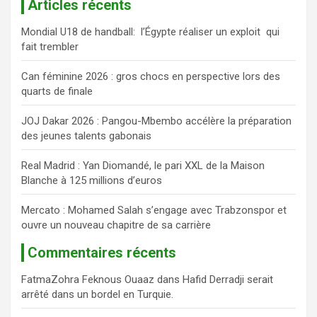
Articles récents
h
e
Mondial U18 de handball: l’Égypte réaliser un exploit qui
r
fait trembler
c
h
Can féminine 2026 : gros chocs en perspective lors des
e
quarts de finale
r
JOJ Dakar 2026 : Pangou-Mbembo accélère la préparation
des jeunes talents gabonais
Real Madrid : Yan Diomandé, le pari XXL de la Maison
Blanche à 125 millions d’euros
Mercato : Mohamed Salah s’engage avec Trabzonspor et
ouvre un nouveau chapitre de sa carrière
Commentaires récents
FatmaZohra Feknous Ouaaz
dans
Hafid Derradji serait
arrêté dans un bordel en Turquie.