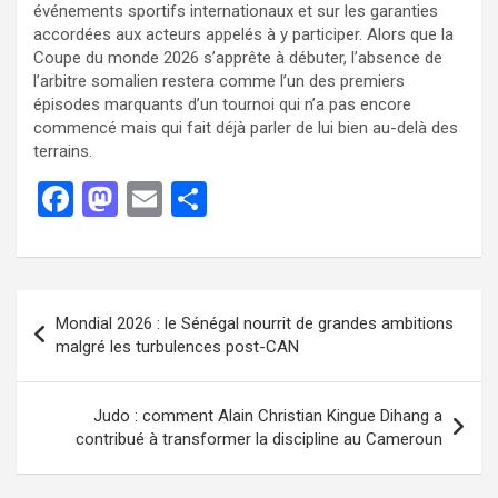
événements sportifs internationaux et sur les garanties
accordées aux acteurs appelés à y participer. Alors que la
Coupe du monde 2026 s’apprête à débuter, l’absence de
l’arbitre somalien restera comme l’un des premiers
épisodes marquants d’un tournoi qui n’a pas encore
commencé mais qui fait déjà parler de lui bien au-delà des
terrains.
F
M
E
P
a
a
m
ar
ce
st
ail
ta
b
o
g
Mondial 2026 : le Sénégal nourrit de grandes ambitions
o
d
er
malgré les turbulences post-CAN
o
o
k
n
Judo : comment Alain Christian Kingue Dihang a
contribué à transformer la discipline au Cameroun